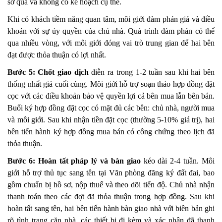
sơ qua và không có kế hoạch cụ thể.
Khi có khách tiềm năng quan tâm, môi giới đàm phán giá và điều
khoản với sự ủy quyền của chủ nhà. Quá trình đàm phán có thể
qua nhiều vòng, với môi giới đóng vai trò trung gian để hai bên
đạt được thỏa thuận có lợi nhất.
Bước 5: Chốt giao dịch
diễn ra trong 1-2 tuần sau khi hai bên
thống nhất giá cuối cùng. Môi giới hỗ trợ soạn thảo hợp đồng đặt
cọc với các điều khoản bảo vệ quyền lợi cả bên mua lẫn bên bán.
Buổi ký hợp đồng đặt cọc có mặt đủ các bên: chủ nhà, người mua
và môi giới. Sau khi nhận tiền đặt cọc (thường 5-10% giá trị), hai
bên tiến hành ký hợp đồng mua bán có công chứng theo lịch đã
thỏa thuận.
Bước 6: Hoàn tất pháp lý và bàn giao
kéo dài 2-4 tuần. Môi
giới hỗ trợ thủ tục sang tên tại Văn phòng đăng ký đất đai, bao
gồm chuẩn bị hồ sơ, nộp thuế và theo dõi tiến độ. Chủ nhà nhận
thanh toán theo các đợt đã thỏa thuận trong hợp đồng. Sau khi
hoàn tất sang tên, hai bên tiến hành bàn giao nhà với biên bản ghi
rõ tình trạng căn nhà, các thiết bị đi kèm và xác nhận đã thanh