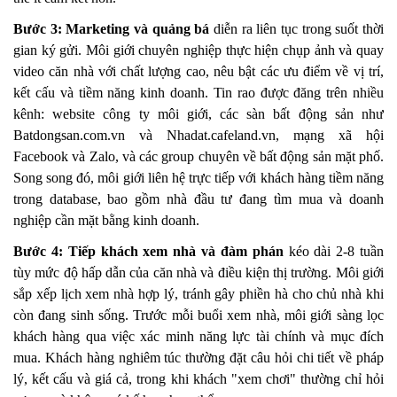
Bước 3: Marketing và quảng bá
diễn ra liên tục trong suốt thời
gian ký gửi. Môi giới chuyên nghiệp thực hiện chụp ảnh và quay
video căn nhà với chất lượng cao, nêu bật các ưu điểm về vị trí,
kết cấu và tiềm năng kinh doanh. Tin rao được đăng trên nhiều
kênh: website công ty môi giới, các sàn bất động sản như
Batdongsan.com.vn và Nhadat.cafeland.vn, mạng xã hội
Facebook và Zalo, và các group chuyên về bất động sản mặt phố.
Song song đó, môi giới liên hệ trực tiếp với khách hàng tiềm năng
trong database, bao gồm nhà đầu tư đang tìm mua và doanh
nghiệp cần mặt bằng kinh doanh.
Bước 4: Tiếp khách xem nhà và đàm phán
kéo dài 2-8 tuần
tùy mức độ hấp dẫn của căn nhà và điều kiện thị trường. Môi giới
sắp xếp lịch xem nhà hợp lý, tránh gây phiền hà cho chủ nhà khi
còn đang sinh sống. Trước mỗi buổi xem nhà, môi giới sàng lọc
khách hàng qua việc xác minh năng lực tài chính và mục đích
mua. Khách hàng nghiêm túc thường đặt câu hỏi chi tiết về pháp
lý, kết cấu và giá cả, trong khi khách "xem chơi" thường chỉ hỏi