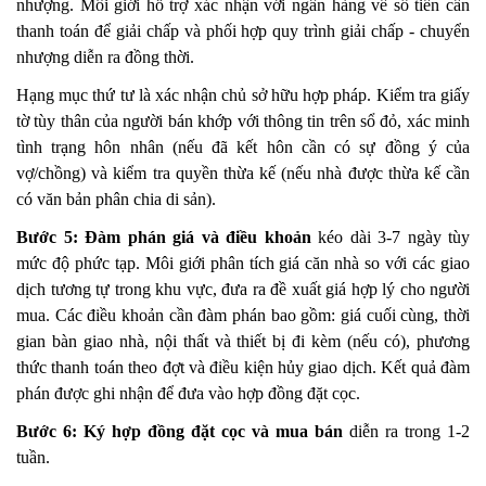
nhượng. Môi giới hỗ trợ xác nhận với ngân hàng về số tiền cần
thanh toán để giải chấp và phối hợp quy trình giải chấp - chuyển
nhượng diễn ra đồng thời.
Hạng mục thứ tư là xác nhận chủ sở hữu hợp pháp. Kiểm tra giấy
tờ tùy thân của người bán khớp với thông tin trên sổ đỏ, xác minh
tình trạng hôn nhân (nếu đã kết hôn cần có sự đồng ý của
vợ/chồng) và kiểm tra quyền thừa kế (nếu nhà được thừa kế cần
có văn bản phân chia di sản).
Bước 5: Đàm phán giá và điều khoản
kéo dài 3-7 ngày tùy
mức độ phức tạp. Môi giới phân tích giá căn nhà so với các giao
dịch tương tự trong khu vực, đưa ra đề xuất giá hợp lý cho người
mua. Các điều khoản cần đàm phán bao gồm: giá cuối cùng, thời
gian bàn giao nhà, nội thất và thiết bị đi kèm (nếu có), phương
thức thanh toán theo đợt và điều kiện hủy giao dịch. Kết quả đàm
phán được ghi nhận để đưa vào hợp đồng đặt cọc.
Bước 6: Ký hợp đồng đặt cọc và mua bán
diễn ra trong 1-2
tuần.