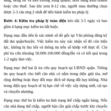
sáng, tiếng ồn và môi trường xung quanh, tiềm năng kinh doanh
hoặc cho thuê. Sau khi xem 8-12 căn, người mua thường chọn
được 2-3 căn ưng ý nhất để tiến hành kiểm tra pháp lý.
Bước 4: Kiểm tra pháp lý toàn diện
kéo dài 3-5 ngày và bao
gồm 4 hạng mục kiểm tra bắt buộc.
Hạng mục đầu tiên là xác minh sổ đỏ gốc tại Văn phòng đăng ký
đất đai quận/huyện. Việc kiểm tra này xác nhận sổ đỏ còn hiệu
lực, không bị thu hồi và thông tin trên sổ khớp với thực tế. Chi
phí tra cứu khoảng 50.000-100.000 đồng/lần và có kết quả trong
1-2 ngày làm việc.
Hạng mục thứ hai là tra cứu quy hoạch tại UBND quận. Thông
tin quy hoạch cho biết căn nhà có nằm trong diện giải tỏa, mở
rộng đường hoặc thay đổi mục đích sử dụng đất hay không. Nhà
trong diện quy hoạch sẽ bị hạn chế về việc xây dựng mới, cải tạo
và chuyển nhượng.
Hạng mục thứ ba là kiểm tra tình trạng thế chấp ngân hàng. Nếu
căn nhà đang thế chấp, người bán cần giải chấp trước khi chuyển