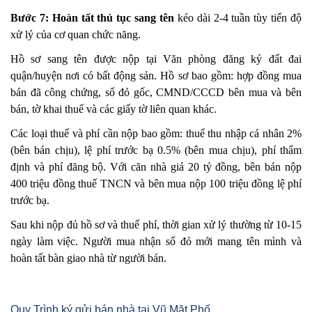
Bước 7: Hoàn tất thủ tục sang tên
kéo dài 2-4 tuần tùy tiến độ
xử lý của cơ quan chức năng.
Hồ sơ sang tên được nộp tại Văn phòng đăng ký đất đai
quận/huyện nơi có bất động sản. Hồ sơ bao gồm: hợp đồng mua
bán đã công chứng, sổ đỏ gốc, CMND/CCCD bên mua và bên
bán, tờ khai thuế và các giấy tờ liên quan khác.
Các loại thuế và phí cần nộp bao gồm: thuế thu nhập cá nhân 2%
(bên bán chịu), lệ phí trước bạ 0.5% (bên mua chịu), phí thẩm
định và phí đăng bộ. Với căn nhà giá 20 tỷ đồng, bên bán nộp
400 triệu đồng thuế TNCN và bên mua nộp 100 triệu đồng lệ phí
trước bạ.
Sau khi nộp đủ hồ sơ và thuế phí, thời gian xử lý thường từ 10-15
ngày làm việc. Người mua nhận sổ đỏ mới mang tên mình và
hoàn tất bàn giao nhà từ người bán.
Quy Trình ký gửi bán nhà tại Vũ Mặt Phố