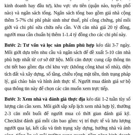
kinh doanh hay đầu tư), khu vực ưu tiên (quận nào, tuyến phố
nào) và ngân sách tổng. Ngân sách tổng bao gồm giá nhà cộng
thêm 5-7% chi phí phát sinh như thuế, phí công chứng, phí môi
giới và chi phí sửa chữa nếu cần. Với căn nhà giá 20 tỷ đồng,
người mua cần chuẩn bị thêm 1-1.4 tỷ đồng cho các chi phí này.
Bước 2: Tư vấn và lọc sản phẩm phù hợp
kéo dài 3-7 ngày.
Môi giới dựa trên nhu cầu và ngân sách để đề xuất 5-10 căn nhà
phù hợp nhất từ cơ sở dữ liệu. Mỗi căn được cung cấp thông tin
chi tiết bao gồm: địa chỉ khu vực (không công khai số nhà), diện
tích đất và xây dựng, số tầng, chiều rộng mặt tiền, tình trạng pháp
lý, giá chào bán và hình ảnh thực tế. Người mua đánh giá sơ bộ
qua thông tin này để chọn các căn muốn xem trực tiếp.
Bước 3: Xem nhà và đánh giá thực địa
kéo dài 1-2 tuần tùy số
lượng căn cần xem. Môi giới sắp xếp lịch xem nhà hợp lý, thường
2-3 căn mỗi buổi để người mua có thời gian đánh giá kỹ.
Checklist đánh giá mỗi căn bao gồm: vị trí thực tế và lưu lượng
người qua lại, kết cấu và tình trạng xây dựng, hướng nhà và ánh