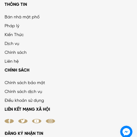
THÔNG TIN
Bán nhà mặt phố
Pháp lý
Kiến Thức
PHÂN LÔ LẠC TRUNG 2 Ô TÔ DỪNG ĐỖ, VỈA HÈ, DÂN XÂY
Dịch vụ
CHẮC CHẮN
Chính sách
25 tỷ
•
66.4 m²
•
376.5 triệu/m²
Liên hệ
Lạc Trung
CHÍNH SÁCH
Chính sách bảo mật
Chính sách dịch vụ
MẶT ĐƯỜNG VÀNH ĐAI 1, LÔ GÓC, MẶT TIỀN 8.8M, ĐƯỜNG
Điều khoản sử dụng
RỘNG 50M
LIÊN KẾT MẠNG XÃ HỘI
38.4 tỷ
•
52 m²
•
738.5 triệu/m²
La Thành
ĐĂNG KÝ NHẬN TIN