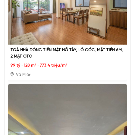
TOÀ NHÀ DÒNG TIỀN MẶT HỒ TÂY, LÔ GÓC, MẶT TIỀN 6M,
2 MẶT OTO
99 tỷ
•
128 m²
•
773.4 triệu/m²
Vũ Miên