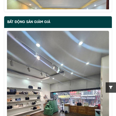
BẤT ĐỘNG SẢN GIẢM GIÁ
BÁN ĐẢO VŨ MIÊN, SIÊU PHẨM MẶT HỒ TÂY, 2 THOÁNG,
NHÀ DÂN XÂY
67 tỷ
•
57 m²
•
1.2 tỷ/m²