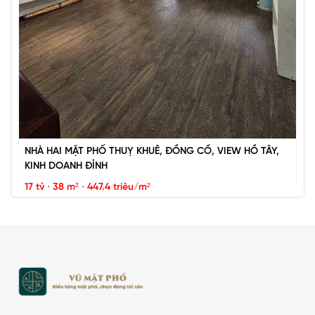
Vũ Miên
NHÀ HAI MẶT PHỐ THUỴ KHUÊ, ĐỒNG CỔ, VIEW HỒ TÂY,
KINH DOANH ĐỈNH
17 tỷ
•
38 m²
•
447.4 triệu/m²
Thụy Khuê