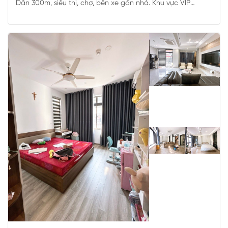
Dân 300m, siêu thị, chợ, bến xe gần nhà. Khu vực VIP
khách mua về ở hoặc xây mới toà văn phòng 8-9 tầng cực
đẹp. Lợi thế mặt tiền 8.5m bề thế nhất khu.