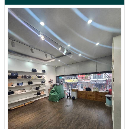
BÁN ĐẢO VŨ MIÊN, SIÊU PHẨM MẶT HỒ TÂY, 2 THOÁNG,
NHÀ DÂN XÂY
67 tỷ
•
57 m²
•
1.2 tỷ/m²
Vũ Miên