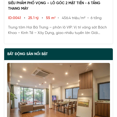
SIÊU PHẨM PHỐ VỌNG – LÔ GÓC 2 MẶT TIỀN - 6 TẦNG
THANG MÁY
ID:0041
•
25.1 tỷ
•
55 m²
• 456.4 triệu/m²
• 6 tầng
Trung tâm Hai Bà Trưng – phân lô VIP: Vị trí vàng sát Bách
Khoa – Kinh Tế – Xây Dựng, giao nhiều tuyến lớn Giải
Phóng - Trường Chinh - Vành Đai 2.5, chỉ vài phút ra Phố
Huế – Minh Khai… Hồ Hoàn Kiếm
BẤT ĐỘNG SẢN NỔI BẬT