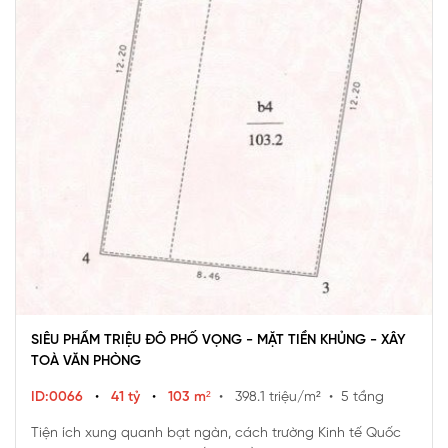
SIÊU PHẨM TRIỆU ĐÔ PHỐ VỌNG - MẶT TIỀN KHỦNG - XÂY
TOÀ VĂN PHÒNG
ID:0066
•
41 tỷ
•
103 m²
• 398.1 triệu/m²
• 5 tầng
Tiện ích xung quanh bạt ngàn, cách trường Kinh tế Quốc