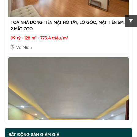
TOÀ NHÀ DÒNG TIỀN MẶT HỒ TÂY, LÔ GÓC, MẶT TIỀN 6M,
2 MẶT OTO
99 tỷ
•
128 m²
•
773.4 triệu/m²
Vũ Miên
BẤT ĐỘNG SẢN GIẢM GIÁ