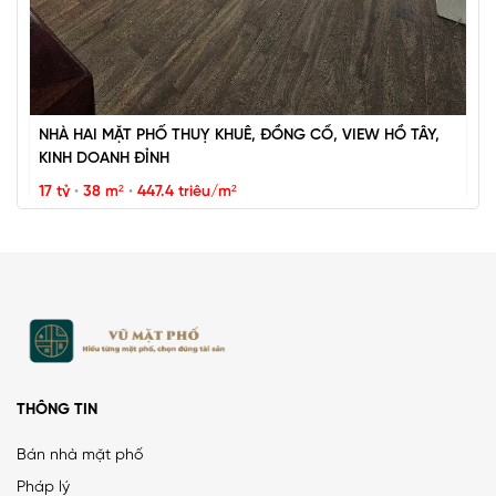
NHÀ HAI MẶT PHỐ THUỴ KHUÊ, ĐỒNG CỔ, VIEW HỒ TÂY,
KINH DOANH ĐỈNH
17 tỷ
•
38 m²
•
447.4 triệu/m²
Thụy Khuê
THÔNG TIN
Bán nhà mặt phố
Pháp lý