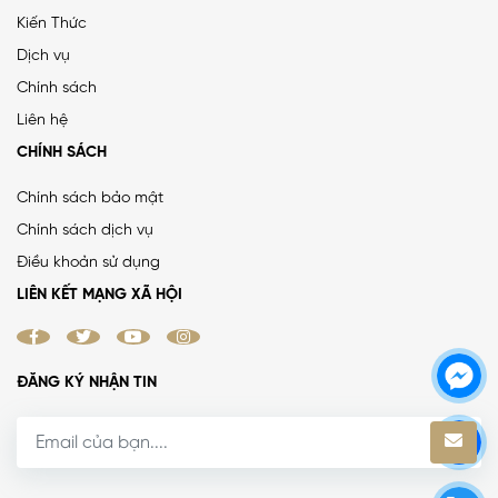
Kiến Thức
PHÂN LÔ LẠC TRUNG 2 Ô TÔ DỪNG ĐỖ, VỈA HÈ, DÂN XÂY
Dịch vụ
CHẮC CHẮN
Chính sách
25 tỷ
•
66.4 m²
•
376.5 triệu/m²
Liên hệ
Lạc Trung
CHÍNH SÁCH
Chính sách bảo mật
Chính sách dịch vụ
MẶT ĐƯỜNG VÀNH ĐAI 1, LÔ GÓC, MẶT TIỀN 8.8M, ĐƯỜNG
Điều khoản sử dụng
RỘNG 50M
LIÊN KẾT MẠNG XÃ HỘI
38.4 tỷ
•
52 m²
•
738.5 triệu/m²
La Thành
ĐĂNG KÝ NHẬN TIN