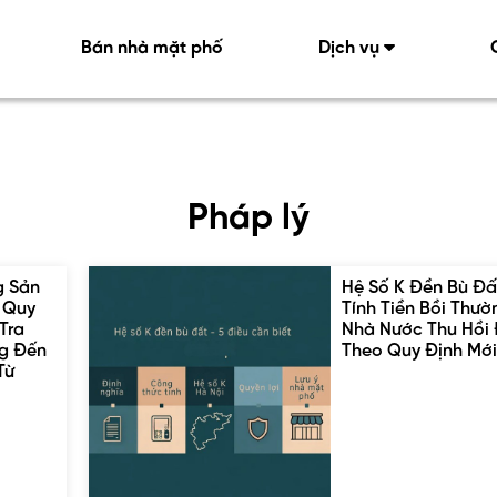
Bán nhà mặt phố
Dịch vụ
Pháp lý
g Sản
Hệ Số K Đền Bù Đấ
: Quy
Tính Tiền Bồi Thườ
Tra
Nhà Nước Thu Hồi
g Đến
Theo Quy Định Mớ
Từ