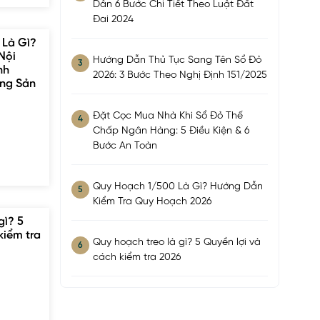
Dẫn 6 Bước Chi Tiết Theo Luật Đất
Đai 2024
 Là Gì?
Nội
Hướng Dẫn Thủ Tục Sang Tên Sổ Đỏ
3
nh
2026: 3 Bước Theo Nghị Định 151/2025
ng Sản
Đặt Cọc Mua Nhà Khi Sổ Đỏ Thế
4
Chấp Ngân Hàng: 5 Điều Kiện & 6
Bước An Toàn
Quy Hoạch 1/500 Là Gì? Hướng Dẫn
5
Kiểm Tra Quy Hoạch 2026
gì? 5
kiểm tra
Quy hoạch treo là gì? 5 Quyền lợi và
6
cách kiểm tra 2026