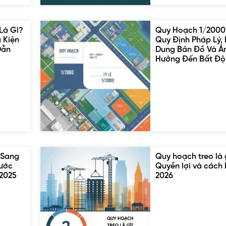
Là Gì?
Quy Hoạch 1/2000
u Kiện
Quy Định Pháp Lý, 
Dẫn
Dung Bản Đồ Và Ả
Hưởng Đến Bất Độ
 Sang
Quy hoạch treo là 
Bước
Quyền lợi và cách 
/2025
2026