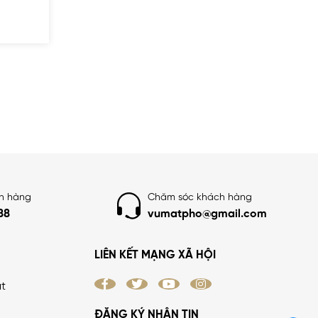
ch hàng
Chăm sóc khách hàng
88
vumatpho@gmail.com
LIÊN KẾT MẠNG XÃ HỘI
ật
ĐĂNG KÝ NHẬN TIN