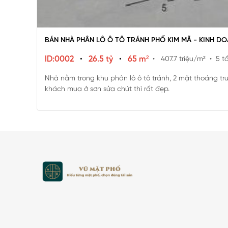
BÁN NHÀ PHÂN LÔ Ô TÔ TRÁNH PHỐ KIM MÃ - KINH D
ID:0002
•
26.5 tỷ
•
65 m²
• 407.7 triệu/m²
• 5 t
Nhà nằm trong khu phân lô ô tô tránh, 2 mặt thoáng t
khách mua ở sơn sửa chút thì rất đẹp.