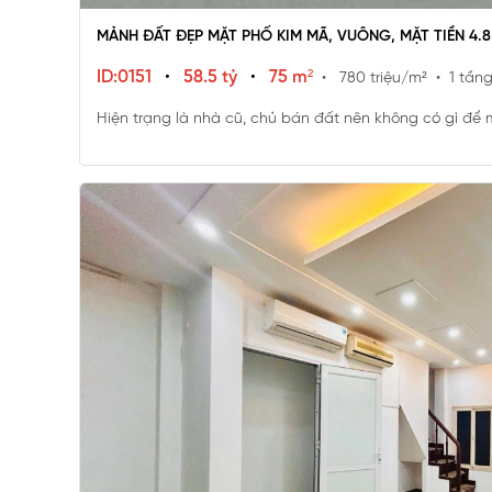
MẢNH ĐẤT ĐẸP MẶT PHỐ KIM MÃ, VUÔNG, MẶT TIỀN 4.
ID:0151
•
58.5 tỷ
•
75 m²
• 780 triệu/m²
• 1 tần
Hiện trạng là nhà cũ, chủ bán đất nên không có gì để 