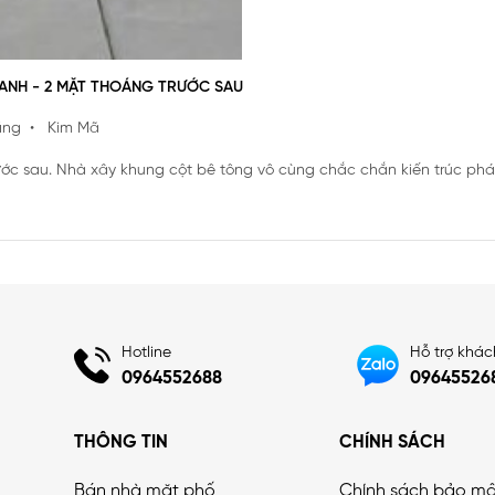
OANH - 2 MẶT THOÁNG TRƯỚC SAU
ầng
• Kim Mã
rước sau. Nhà xây khung cột bê tông vô cùng chắc chắn kiến trúc ph
Hotline
Hỗ trợ khá
0964552688
09645526
THÔNG TIN
CHÍNH SÁCH
Bán nhà mặt phố
Chính sách bảo m