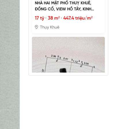
NHÀ HAI MẶT PHỐ THUỴ KHUÊ,
ĐỒNG CỔ, VIEW HỒ TÂY, KINH
DOANH ĐỈNH
17 tỷ
•
38 m²
•
447.4 triệu/m²
Thụy Khuê
PHÂN LÔ LẠC TRUNG 2 Ô TÔ DỪNG
ĐỖ, VỈA HÈ, DÂN XÂY CHẮC CHẮN
25 tỷ
•
66.4 m²
•
376.5 triệu/m²
Lạc Trung
MẶT ĐƯỜNG VÀNH ĐAI 1, LÔ GÓC,
MẶT TIỀN 8.8M, ĐƯỜNG RỘNG 50M