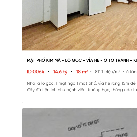
MẶT PHỐ KIM MÃ - LÔ GÓC - VỈA HÈ - Ô TÔ TRÁNH - 
ID:0064
•
14.6 tỷ
•
18 m²
• 811.1 triệu/m²
• 6 tần
Nhà là lô góc, 1 mặt ngõ 1 mặt phố, vỉa hè rộng 15m 
đầy đủ tiện ích như bệnh viện, trường họp, thông các 
Thanh Bảo..