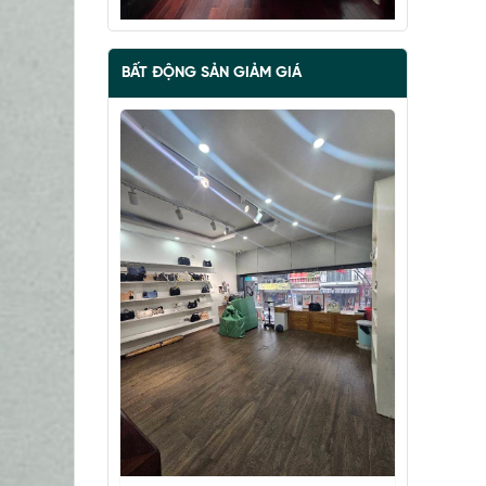
BẤT ĐỘNG SẢN GIẢM GIÁ
BÁN ĐẢO VŨ MIÊN, SIÊU PHẨM MẶT
HỒ TÂY, 2 THOÁNG, NHÀ DÂN XÂY
67 tỷ
•
57 m²
•
1.2 tỷ/m²
Vũ Miên