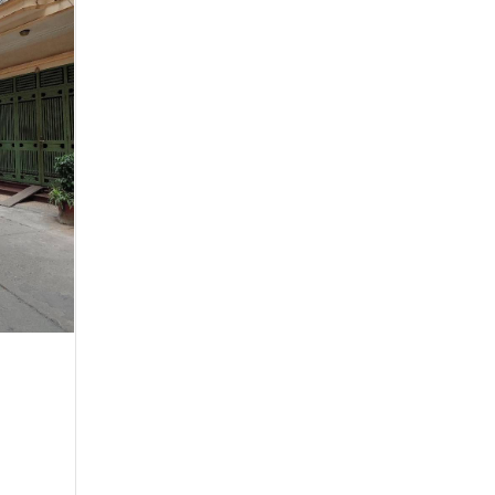
TOÀ NHÀ VĂN PHÒNG MẶT HỒ
PHƯƠNG MAI, 8 TẦNG THANG MÁY,
THOÁNG ĐẸP
35 tỷ
•
63 m²
•
555.6 triệu/m²
Phương Mai
NHÀ MẶT PHỐ BẠCH MAI 7 TẦNG
THANG MÁY - DÒNG TIỀN 120
TRIỆU/THÁNG
69.8 tỷ
•
114 m²
•
612.3 triệu/m²
Bạch Mai