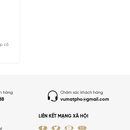
PHÂN LÔ 7.2 HA VĨNH PHÚC - 9
TẦNG THANG MÁY - NỘI THẤT NHẬP
KHẨU
28.1 tỷ
•
45 m²
•
624.4 triệu/m²
áp cổ
Vĩnh Phúc
ch hàng
Chăm sóc khách hàng
88
vumatpho@gmail.com
LIÊN KẾT MẠNG XÃ HỘI
ật