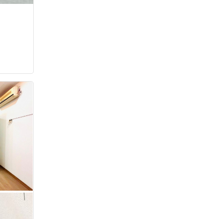
38.4 tỷ
•
52 m²
•
738.5 triệu/m²
La Thành
LÕI BA ĐÌNH Ô TÔ, NHÀ DÂN XÂY,
SẴN Ô CHỜ THANG MÁY, 2 THOÁNG
33.5 tỷ
•
76 m²
•
440.8 triệu/m²
Hoàng Hoa Thám
TOÀ NHÀ VĂN PHÒNG MẶT HỒ