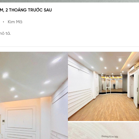
8M, 2 THOÁNG TRƯỚC SAU
g
• Kim Mã
mô tả.