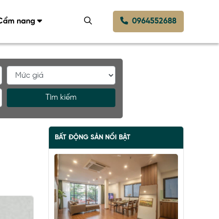
Cẩm nang
0964552688
Tìm kiếm
BẤT ĐỘNG SẢN NỔI BẬT