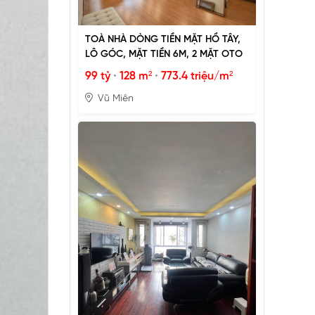
TOÀ NHÀ DÒNG TIỀN MẶT HỒ TÂY,
LÔ GÓC, MẶT TIỀN 6M, 2 MẶT OTO
99 tỷ
•
128 m²
•
773.4 triệu/m²
Vũ Miên