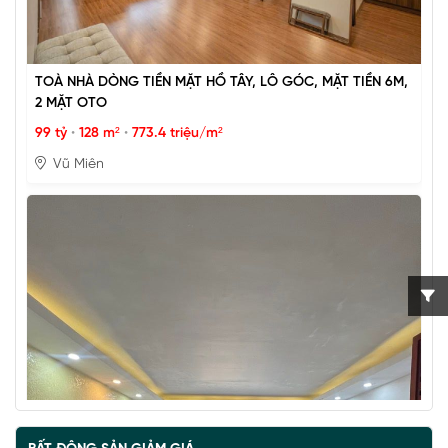
TOÀ NHÀ DÒNG TIỀN MẶT HỒ TÂY, LÔ GÓC, MẶT TIỀN 6M,
2 MẶT OTO
99 tỷ
•
128 m²
•
773.4 triệu/m²
Vũ Miên