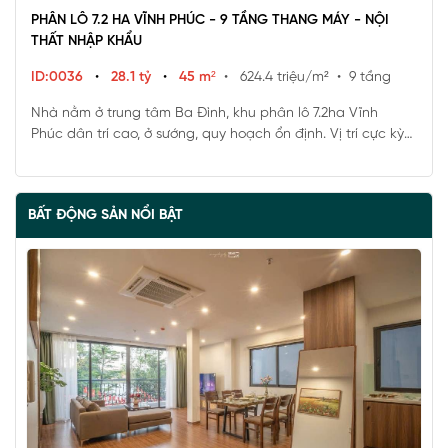
PHÂN LÔ 7.2 HA VĨNH PHÚC - 9 TẦNG THANG MÁY - NỘI
THẤT NHẬP KHẨU
ID:0036
•
28.1 tỷ
•
45 m²
• 624.4 triệu/m²
• 9 tầng
Nhà nằm ở trung tâm Ba Đình, khu phân lô 7.2ha Vĩnh
Phúc dân trí cao, ở sướng, quy hoạch ổn định. Vị trí cực kỳ
tiện lợi, di chuyển vài phút ra Võ Chí Công đi sân bay, ra Hồ
Tây lộng gió .....
BẤT ĐỘNG SẢN NỔI BẬT