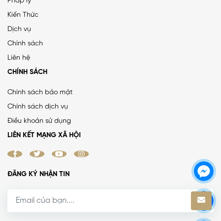
Pháp lý
Kiến Thức
PHÂN LÔ LẠC TRUNG 2 Ô TÔ DỪNG ĐỖ, VỈA HÈ, DÂN XÂY
Dịch vụ
CHẮC CHẮN
Chính sách
25 tỷ
•
66.4 m²
•
376.5 triệu/m²
Liên hệ
Lạc Trung
CHÍNH SÁCH
Chính sách bảo mật
Chính sách dịch vụ
MẶT ĐƯỜNG VÀNH ĐAI 1, LÔ GÓC, MẶT TIỀN 8.8M, ĐƯỜNG
Điều khoản sử dụng
RỘNG 50M
LIÊN KẾT MẠNG XÃ HỘI
38.4 tỷ
•
52 m²
•
738.5 triệu/m²
La Thành
ĐĂNG KÝ NHẬN TIN