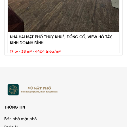
NHÀ HAI MẶT PHỐ THUỴ KHUÊ, ĐỒNG CỔ, VIEW HỒ TÂY,
KINH DOANH ĐỈNH
17 tỷ
•
38 m²
•
447.4 triệu/m²
Thụy Khuê
THÔNG TIN
Bán nhà mặt phố