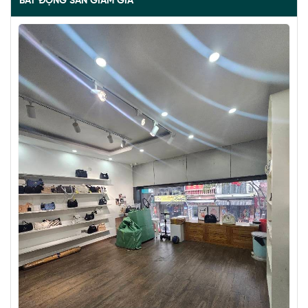
BẤT ĐỘNG SẢN GIẢM GIÁ
BÁN ĐẢO VŨ MIÊN, SIÊU PHẨM MẶT HỒ TÂY, 2 THOÁNG,
NHÀ DÂN XÂY
67 tỷ
•
57 m²
•
1.2 tỷ/m²
Vũ Miên