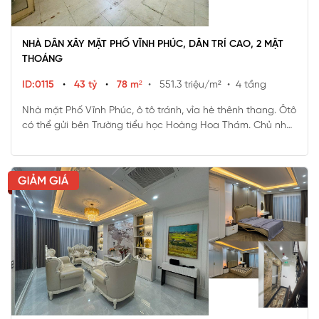
NHÀ DÂN XÂY MẶT PHỐ VĨNH PHÚC, DÂN TRÍ CAO, 2 MẶT
THOÁNG
ID:0115
•
43 tỷ
•
78 m²
• 551.3 triệu/m²
• 4 tầng
Nhà mặt Phố Vĩnh Phúc, ô tô tránh, vỉa hè thênh thang. Ôtô
có thể gửi bên Trường tiểu học Hoàng Hoa Thám. Chủ nhà
xây khung cột bê tông cực kỳ chắc chắn, lên tầng thoải
mái.