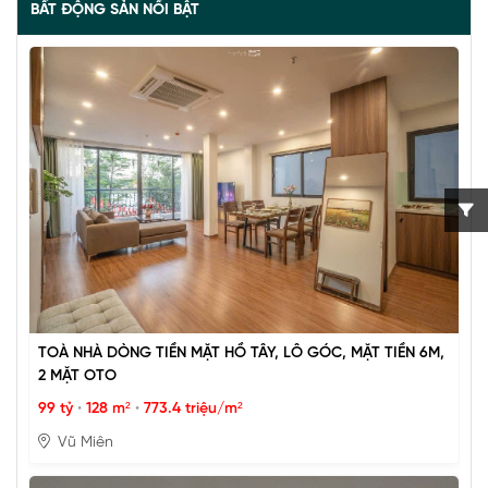
BẤT ĐỘNG SẢN NỔI BẬT
TOÀ NHÀ DÒNG TIỀN MẶT HỒ TÂY, LÔ GÓC, MẶT TIỀN 6M,
2 MẶT OTO
99 tỷ
•
128 m²
•
773.4 triệu/m²
Vũ Miên