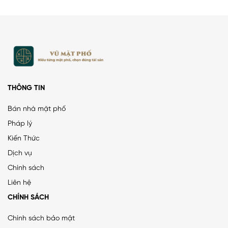
Thụy Khuê
THÔNG TIN
Bán nhà mặt phố
Pháp lý
Kiến Thức
PHÂN LÔ LẠC TRUNG 2 Ô TÔ DỪNG ĐỖ, VỈA HÈ, DÂN XÂY
Dịch vụ
CHẮC CHẮN
Chính sách
25 tỷ
•
66.4 m²
•
376.5 triệu/m²
Liên hệ
Lạc Trung
CHÍNH SÁCH
Chính sách bảo mật