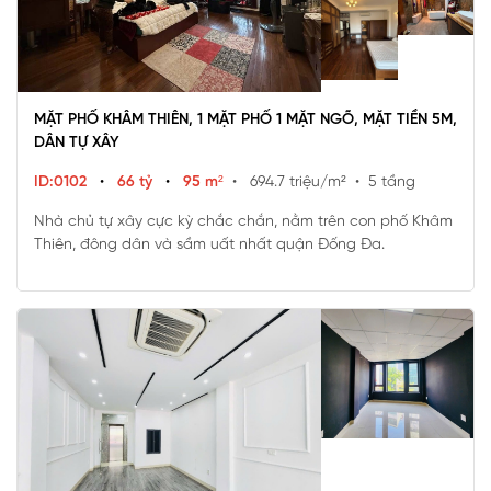
MẶT PHỐ KHÂM THIÊN, 1 MẶT PHỐ 1 MẶT NGÕ, MẶT TIỀN 5M,
DÂN TỰ XÂY
ID:0102
•
66 tỷ
•
95 m²
• 694.7 triệu/m²
• 5 tầng
Nhà chủ tự xây cực kỳ chắc chắn, nằm trên con phố Khâm
Thiên, đông dân và sầm uất nhất quận Đống Đa.