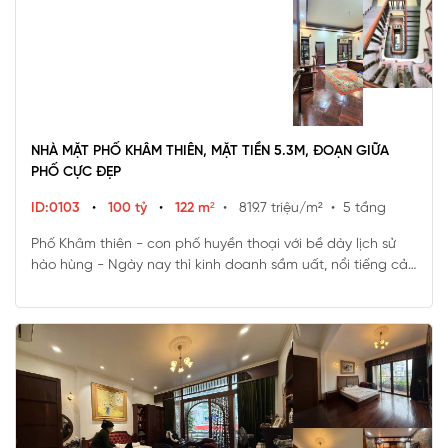
NHÀ MẶT PHỐ KHÂM THIÊN, MẶT TIỀN 5.3M, ĐOẠN GIỮA
PHỐ CỰC ĐẸP
ID:0103
•
100 tỷ
•
122 m²
• 819.7 triệu/m²
• 5 tầng
Phố Khâm thiên - con phố huyền thoại với bề dày lịch sử
hào hùng - Ngày nay thì kinh doanh sầm uất, nổi tiếng cả
nước.