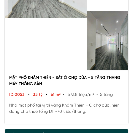
MẶT PHỐ KHÂM THIÊN - SÁT Ô CHỢ DỪA - 5 TẦNG THANG
MÁY THÔNG SÀN
ID:0053
•
35 tỷ
•
61 m²
• 573.8 triệu/m²
• 5 tầng
Nhà mặt phố tại vị trí vàng Khâm Thiên - Ô chợ dừa, hiện
đang cho thuê tổng DT ~70 triệu/tháng.