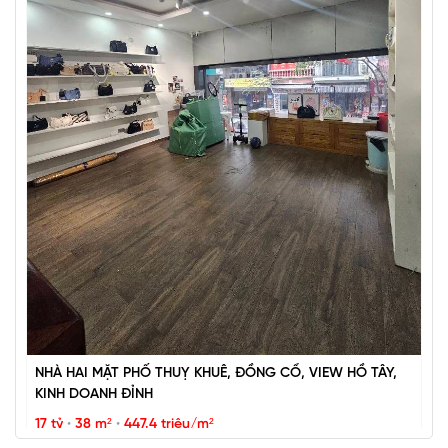
BÁN ĐẢO VŨ MIÊN, SIÊU PHẨM MẶT HỒ TÂY, 2 THOÁNG,
NHÀ DÂN XÂY
67 tỷ
•
57 m²
•
1.2 tỷ/m²
Vũ Miên
NHÀ HAI MẶT PHỐ THUỴ KHUÊ, ĐỒNG CỔ, VIEW HỒ TÂY,
KINH DOANH ĐỈNH
17 tỷ
•
38 m²
•
447.4 triệu/m²