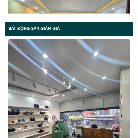
BẤT ĐỘNG SẢN GIẢM GIÁ
BÁN ĐẢO VŨ MIÊN, SIÊU PHẨM MẶT HỒ TÂY, 2 THOÁNG,
NHÀ DÂN XÂY
67 tỷ
•
57 m²
•
1.2 tỷ/m²