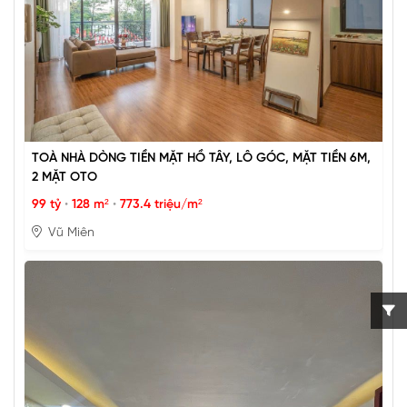
TOÀ NHÀ DÒNG TIỀN MẶT HỒ TÂY, LÔ GÓC, MẶT TIỀN 6M,
2 MẶT OTO
99 tỷ
•
128 m²
•
773.4 triệu/m²
Vũ Miên