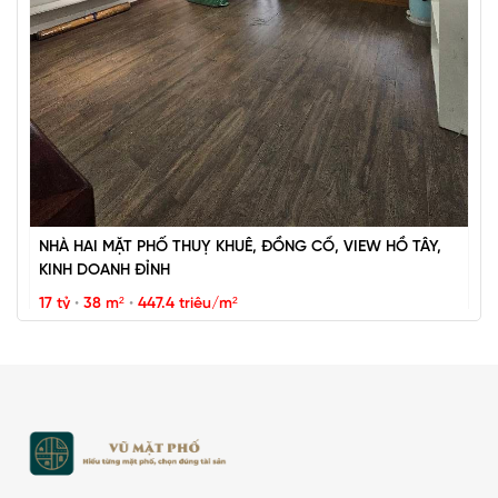
Vũ Miên
NHÀ HAI MẶT PHỐ THUỴ KHUÊ, ĐỒNG CỔ, VIEW HỒ TÂY,
KINH DOANH ĐỈNH
17 tỷ
•
38 m²
•
447.4 triệu/m²
Thụy Khuê