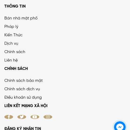
THÔNG TIN
Bán nhà mặt phố
Pháp lý
Kiến Thức
PHÂN LÔ LẠC TRUNG 2 Ô TÔ DỪNG ĐỖ, VỈA HÈ, DÂN XÂY
Dịch vụ
CHẮC CHẮN
Chính sách
25 tỷ
•
66.4 m²
•
376.5 triệu/m²
Liên hệ
Lạc Trung
CHÍNH SÁCH
Chính sách bảo mật
Chính sách dịch vụ
MẶT ĐƯỜNG VÀNH ĐAI 1, LÔ GÓC, MẶT TIỀN 8.8M, ĐƯỜNG
Điều khoản sử dụng
RỘNG 50M
LIÊN KẾT MẠNG XÃ HỘI
38.4 tỷ
•
52 m²
•
738.5 triệu/m²
La Thành
ĐĂNG KÝ NHẬN TIN