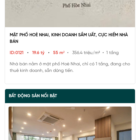
MẶT PHỐ HOÈ NHAI, KINH DOANH SẦM UẤT, CỰC HIẾM NHÀ
BÁN
ID:0121
•
19.6 tỷ
•
55 m²
• 356.4 triệu/m²
• 1 tầng
Nhà bán nằm ở mặt phố Hoè Nhai, chỉ có 1 tầng, đang cho
thuê kinh doanh, sẵn dòng tiền.
BẤT ĐỘNG SẢN NỔI BẬT