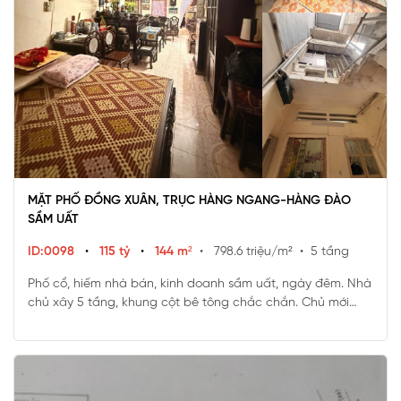
MẶT PHỐ ĐỒNG XUÂN, TRỤC HÀNG NGANG-HÀNG ĐÀO
SẦM UẤT
ID:0098
•
115 tỷ
•
144 m²
• 798.6 triệu/m²
• 5 tầng
Phố cổ, hiếm nhà bán, kinh doanh sầm uất, ngày đêm. Nhà
chủ xây 5 tầng, khung cột bê tông chắc chắn. Chủ mới
mua có thể về ở luôn hoặc đập đi xây toà nhà,khách sạn
cho thuê dòng tiền cực khủng.