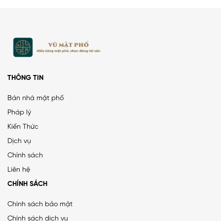
THÔNG TIN
Bán nhà mặt phố
Pháp lý
Kiến Thức
PHÂN LÔ LẠC TRUNG 2 Ô TÔ DỪNG ĐỖ, VỈA HÈ, DÂN XÂY
Dịch vụ
CHẮC CHẮN
Chính sách
25 tỷ
•
66.4 m²
•
376.5 triệu/m²
Liên hệ
Lạc Trung
CHÍNH SÁCH
Chính sách bảo mật
Chính sách dịch vụ