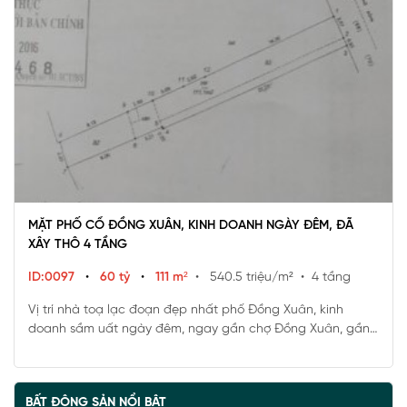
MẶT PHỐ CỔ ĐỒNG XUÂN, KINH DOANH NGÀY ĐÊM, ĐÃ
XÂY THÔ 4 TẦNG
ID:0097
•
60 tỷ
•
111 m²
• 540.5 triệu/m²
• 4 tầng
Vị trí nhà toạ lạc đoạn đẹp nhất phố Đồng Xuân, kinh
doanh sầm uất ngày đêm, ngay gần chợ Đồng Xuân, gần
nhiều Ngân hàng lớn, Trường học...phù hợp đa dạng các
loại hình kinh doanh, văn phòng, ngân hàng, phòng khám...
BẤT ĐỘNG SẢN NỔI BẬT