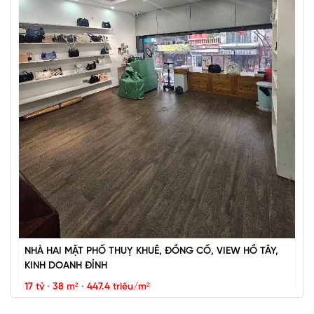
BÁN ĐẢO VŨ MIÊN, SIÊU PHẨM MẶT HỒ TÂY, 2 THOÁNG,
NHÀ DÂN XÂY
67 tỷ
•
57 m²
•
1.2 tỷ/m²
Vũ Miên
NHÀ HAI MẶT PHỐ THUỴ KHUÊ, ĐỒNG CỔ, VIEW HỒ TÂY,
KINH DOANH ĐỈNH
17 tỷ
•
38 m²
•
447.4 triệu/m²
Thụy Khuê