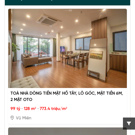
TOÀ NHÀ DÒNG TIỀN MẶT HỒ TÂY, LÔ GÓC, MẶT TIỀN 6M,
2 MẶT OTO
99 tỷ
•
128 m²
•
773.4 triệu/m²
Vũ Miên