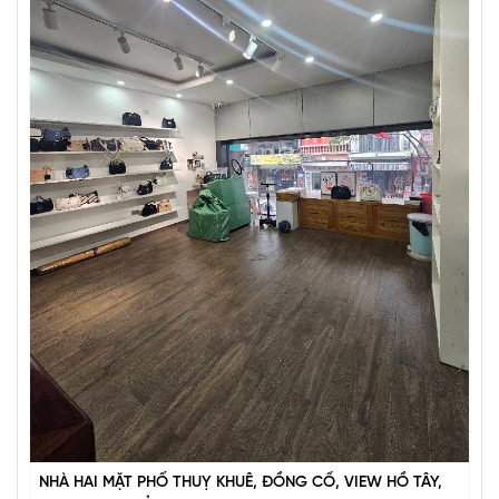
BÁN ĐẢO VŨ MIÊN, SIÊU PHẨM MẶT HỒ TÂY, 2 THOÁNG,
NHÀ DÂN XÂY
67 tỷ
•
57 m²
•
1.2 tỷ/m²
Vũ Miên
NHÀ HAI MẶT PHỐ THUỴ KHUÊ, ĐỒNG CỔ, VIEW HỒ TÂY,