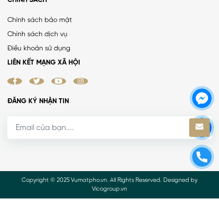
CHÍNH SÁCH
Chính sách bảo mật
Chính sách dịch vụ
MẶT ĐƯỜNG VÀNH ĐAI 1, LÔ GÓC, MẶT TIỀN 8.8M, ĐƯỜNG
Điều khoản sử dụng
RỘNG 50M
LIÊN KẾT MẠNG XÃ HỘI
38.4 tỷ
•
52 m²
•
738.5 triệu/m²
La Thành
ĐĂNG KÝ NHẬN TIN
Copyright © 2025 Vumatpho.vn. All Rights Reserved. Designed by
Vicogroup.vn