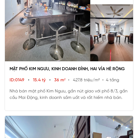
MẶT PHỐ KIM NGƯU, KINH DOANH ĐỈNH, HAI VỈA HÈ RỘNG
ID:0149
•
15.4 tỷ
•
36 m²
• 427.8 triệu/m²
• 4 tầng
Nhà bán mặt phố Kim Ngưu, gần nút giao với phố 8/3, gần
cầu Mai Động, kinh doanh sầm uất và rất hiếm nhà bán.