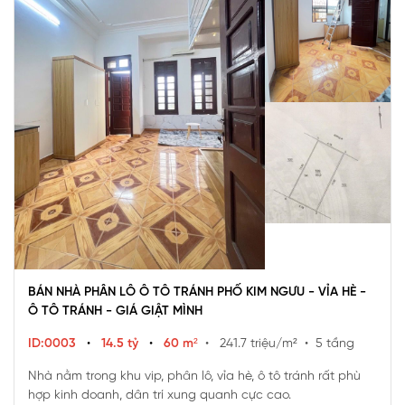
BÁN NHÀ PHÂN LÔ Ô TÔ TRÁNH PHỐ KIM NGƯU - VỈA HÈ -
Ô TÔ TRÁNH - GIÁ GIẬT MÌNH
ID:0003
•
14.5 tỷ
•
60 m²
• 241.7 triệu/m²
• 5 tầng
Nhà nằm trong khu vip, phân lô, vỉa hè, ô tô tránh rất phù
hợp kinh doanh, dân trí xung quanh cực cao.