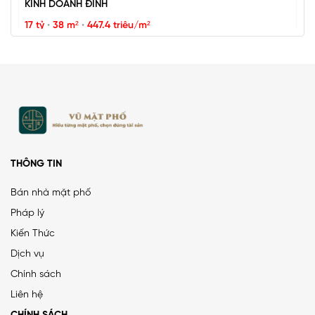
KINH DOANH ĐỈNH
17 tỷ
•
38 m²
•
447.4 triệu/m²
Thụy Khuê
THÔNG TIN
Bán nhà mặt phố
Pháp lý
Kiến Thức
PHÂN LÔ LẠC TRUNG 2 Ô TÔ DỪNG ĐỖ, VỈA HÈ, DÂN XÂY
Dịch vụ
CHẮC CHẮN
Chính sách
25 tỷ
•
66.4 m²
•
376.5 triệu/m²
Liên hệ
Lạc Trung