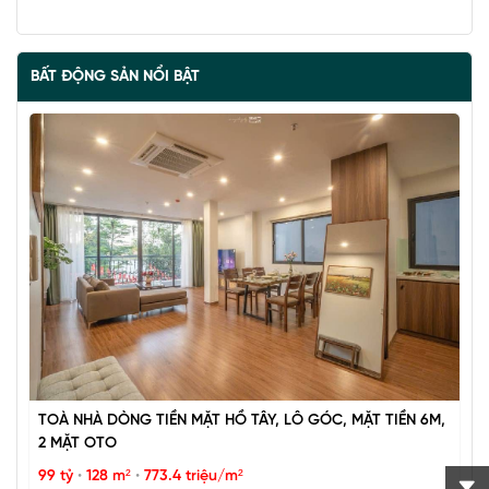
BẤT ĐỘNG SẢN NỔI BẬT
TOÀ NHÀ DÒNG TIỀN MẶT HỒ TÂY, LÔ GÓC, MẶT TIỀN 6M,
2 MẶT OTO
99 tỷ
•
128 m²
•
773.4 triệu/m²