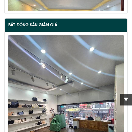
BẤT ĐỘNG SẢN GIẢM GIÁ
BÁN ĐẢO VŨ MIÊN, SIÊU PHẨM MẶT HỒ TÂY, 2 THOÁNG,
NHÀ DÂN XÂY
67 tỷ
•
57 m²
•
1.2 tỷ/m²