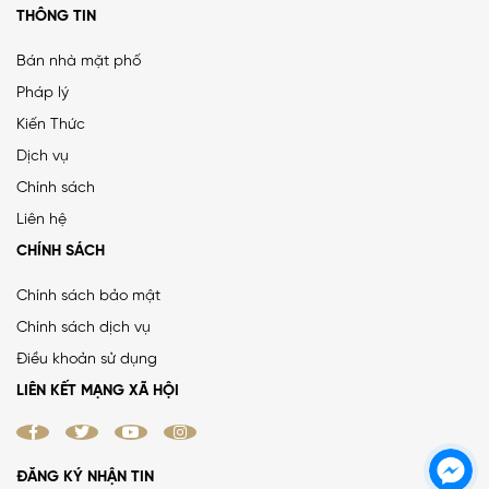
THÔNG TIN
Bán nhà mặt phố
Pháp lý
Kiến Thức
PHÂN LÔ LẠC TRUNG 2 Ô TÔ DỪNG ĐỖ, VỈA HÈ, DÂN XÂY
Dịch vụ
CHẮC CHẮN
Chính sách
25 tỷ
•
66.4 m²
•
376.5 triệu/m²
Liên hệ
Lạc Trung
CHÍNH SÁCH
Chính sách bảo mật
Chính sách dịch vụ
MẶT ĐƯỜNG VÀNH ĐAI 1, LÔ GÓC, MẶT TIỀN 8.8M, ĐƯỜNG
Điều khoản sử dụng
RỘNG 50M
LIÊN KẾT MẠNG XÃ HỘI
38.4 tỷ
•
52 m²
•
738.5 triệu/m²
La Thành
ĐĂNG KÝ NHẬN TIN