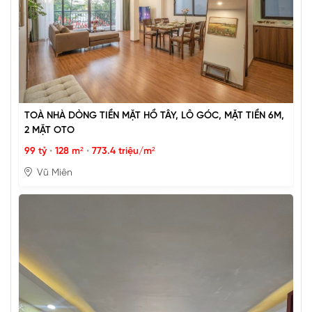
TOÀ NHÀ DÒNG TIỀN MẶT HỒ TÂY, LÔ GÓC, MẶT TIỀN 6M,
2 MẶT OTO
99 tỷ
•
128 m²
•
773.4 triệu/m²
Vũ Miên