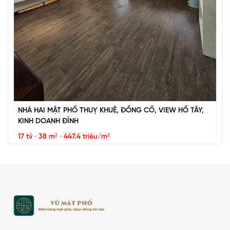
Vũ Miên
NHÀ HAI MẶT PHỐ THUỴ KHUÊ, ĐỒNG CỔ, VIEW HỒ TÂY,
KINH DOANH ĐỈNH
17 tỷ
•
38 m²
•
447.4 triệu/m²
Thụy Khuê