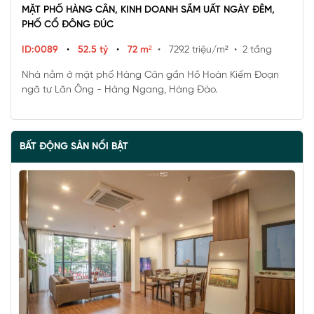
MẶT PHỐ HÀNG CÂN, KINH DOANH SẦM UẤT NGÀY ĐÊM,
PHỐ CỔ ĐÔNG ĐÚC
ID:0089
•
52.5 tỷ
•
72 m²
• 729.2 triệu/m²
• 2 tầng
Nhà nằm ở mặt phố Hàng Cân gần Hồ Hoàn Kiếm Đoạn
ngã tư Lãn Ông - Hàng Ngang, Hàng Đào.
BẤT ĐỘNG SẢN NỔI BẬT