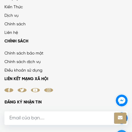
Kiến Thức
PHÂN LÔ LẠC TRUNG 2 Ô TÔ DỪNG ĐỖ, VỈA HÈ, DÂN XÂY
Dịch vụ
CHẮC CHẮN
Chính sách
25 tỷ
•
66.4 m²
•
376.5 triệu/m²
Liên hệ
Lạc Trung
CHÍNH SÁCH
Chính sách bảo mật
Chính sách dịch vụ
MẶT ĐƯỜNG VÀNH ĐAI 1, LÔ GÓC, MẶT TIỀN 8.8M, ĐƯỜNG
Điều khoản sử dụng
RỘNG 50M
LIÊN KẾT MẠNG XÃ HỘI
38.4 tỷ
•
52 m²
•
738.5 triệu/m²
La Thành
ĐĂNG KÝ NHẬN TIN