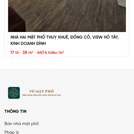
NHÀ HAI MẶT PHỐ THUỴ KHUÊ, ĐỒNG CỔ, VIEW HỒ TÂY,
KINH DOANH ĐỈNH
17 tỷ
•
38 m²
•
447.4 triệu/m²
Thụy Khuê
THÔNG TIN
Bán nhà mặt phố
Pháp lý