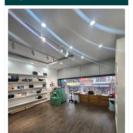
BÁN ĐẢO VŨ MIÊN, SIÊU PHẨM MẶT HỒ TÂY, 2 THOÁNG,
NHÀ DÂN XÂY
67 tỷ
•
57 m²
•
1.2 tỷ/m²
Vũ Miên