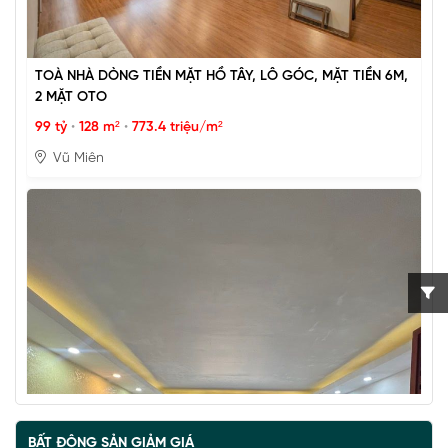
TOÀ NHÀ DÒNG TIỀN MẶT HỒ TÂY, LÔ GÓC, MẶT TIỀN 6M,
2 MẶT OTO
99 tỷ
•
128 m²
•
773.4 triệu/m²
Vũ Miên
BẤT ĐỘNG SẢN GIẢM GIÁ