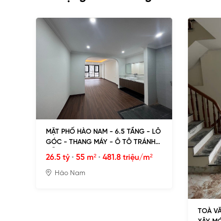
MẶT PHỐ HÀO NAM - 6.5 TẦNG - LÔ
GÓC - THANG MÁY - Ô TÔ TRÁNH
ĐỖ
26.5 tỷ
•
55 m²
•
481.8 triệu/m²
Hào Nam
TOÀ V