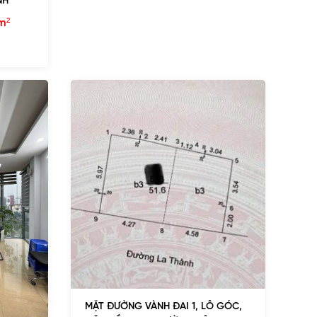
NH
m²
MẶT ĐƯỜNG VÀNH ĐAI 1, LÔ GÓC,