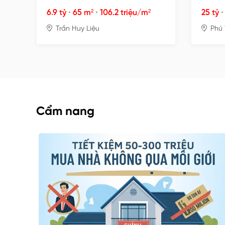
VÕ
TRÀN
6.9 tỷ
•
65 m²
•
106.2 triệu/m²
25 tỷ
Trần Huy Liệu
Phú
Cẩm nang