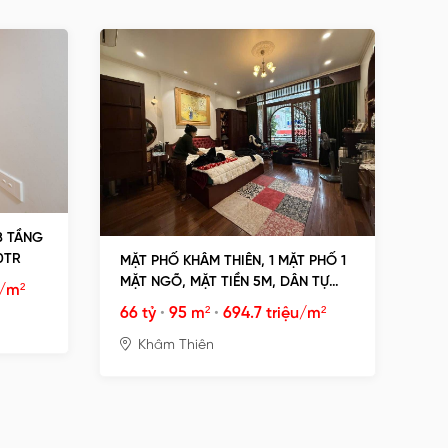
8 TẦNG
0TR
MẶT PHỐ KHÂM THIÊN, 1 MẶT PHỐ 1
MẶT NGÕ, MẶT TIỀN 5M, DÂN TỰ
u/m²
XÂY
66 tỷ
•
95 m²
•
694.7 triệu/m²
Khâm Thiên