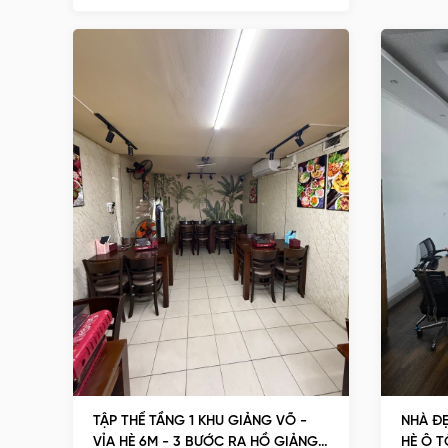
TẬP THỂ TẦNG 1 KHU GIẢNG VÕ -
NHÀ ĐẸ
VỈA HÈ 6M - 3 BƯỚC RA HỒ GIẢNG
HÈ Ô T