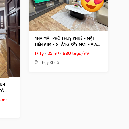
NHÀ MẶT PHỐ THUỴ KHUÊ - MẶT
TIỀN 9,1M - 6 TẦNG XÂY MỚI - VỈA
HÈ Ô TÔ TRÁNH ĐỖ NGÀY ĐÊM -
17 tỷ
•
25 m²
•
680 triệu/m²
KINH DOANH SẦM UẤT
Thụy Khuê
ÁNH
 TÔ
u/m²