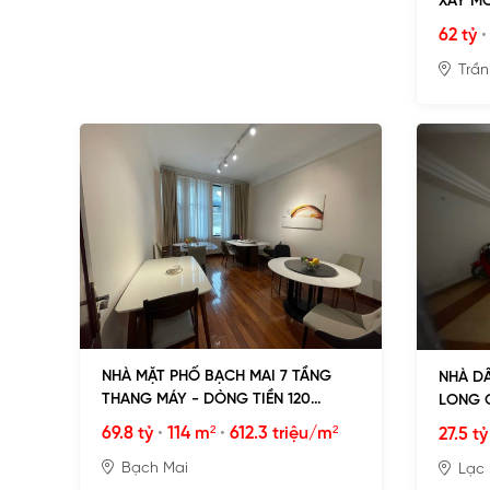
XÂY MỚ
62 tỷ
Trần
NHÀ MẶT PHỐ BẠCH MAI 7 TẦNG
NHÀ DÂ
THANG MÁY - DÒNG TIỀN 120
LONG Q
TRIỆU/THÁNG
CHÍ C
69.8 tỷ
•
114 m²
•
612.3 triệu/m²
27.5 tỷ
Bạch Mai
Lạc