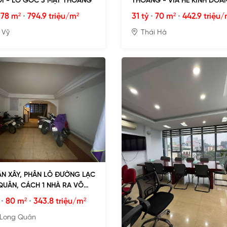
I - LÔ GÓC 3 MẶT THOÁNG
THOÁNG - VỈA HÈ KINH DOA
•
78 m²
•
794.9 triệu/m²
31 tỷ
•
70 m²
•
442.9 triệu/
 Vỹ
Thái Hà
N XÂY, PHÂN LÔ ĐƯỜNG LẠC
UÂN, CÁCH 1 NHÀ RA VÕ
ÔNG
•
80 m²
•
343.8 triệu/m²
 Long Quân