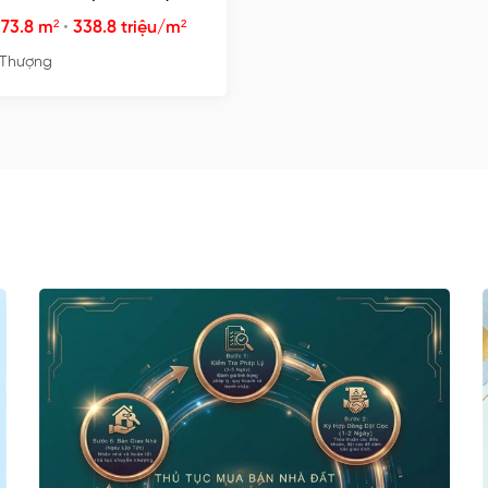
•
73.8 m²
•
338.8 triệu/m²
 Thượng