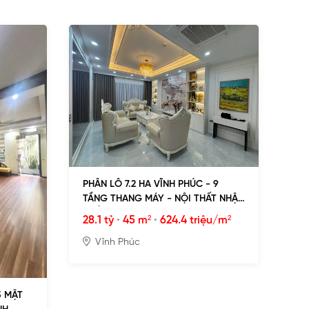
PHÂN LÔ 7.2 HA VĨNH PHÚC - 9
TẦNG THANG MÁY - NỘI THẤT NHẬP
KHẨU
28.1 tỷ
•
45 m²
•
624.4 triệu/m²
Vĩnh Phúc
3 MẶT