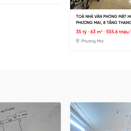
TOÀ NHÀ VĂN PHÒNG MẶT H
PHƯƠNG MAI, 8 TẦNG THANG
THOÁNG ĐẸP
35 tỷ
•
63 m²
•
555.6 triệu
Phương Mai