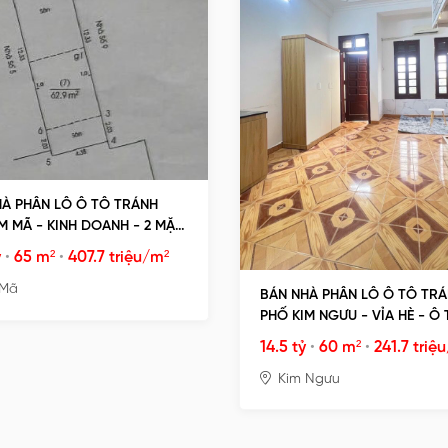
À PHÂN LÔ Ô TÔ TRÁNH
M MÃ - KINH DOANH - 2 MẶT
G TRƯỚC SAU
ỷ
•
65 m²
•
407.7 triệu/m²
 Mã
BÁN NHÀ PHÂN LÔ Ô TÔ TR
PHỐ KIM NGƯU - VỈA HÈ - Ô
TRÁNH - GIÁ GIẬT MÌNH
14.5 tỷ
•
60 m²
•
241.7 triệ
Kim Ngưu