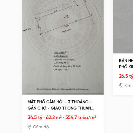
BÁN NH
PHỐ KI
THOÁN
26.5 t
Kim
MẶT PHỐ CẢM HỘI - 3 THOÁNG -
GẦN CHỢ - GIAO THÔNG THUẬN
TIỆN - MUA VỀ XÂY VỪA Ở VỪA KINH
34.5 tỷ
•
62.2 m²
•
554.7 triệu/m²
DOANH
Cảm Hội