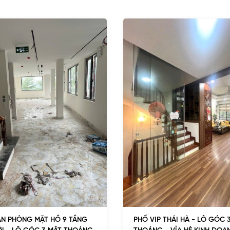
ĂN PHÒNG MẶT HỒ 9 TẦNG
PHỐ VIP THÁI HÀ - LÔ GÓC 