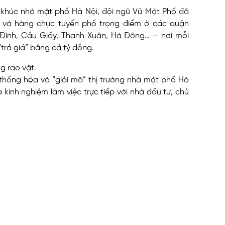
n khúc nhà mặt phố Hà Nội, đội ngũ Vũ Mặt Phố đã
 và hàng chục tuyến phố trọng điểm ở các quận
Đình, Cầu Giấy, Thanh Xuân, Hà Đông… – nơi mỗi
“trả giá” bằng cả tỷ đồng.
g rao vặt.
 thống hóa và “giải mã” thị trường nhà mặt phố Hà
à kinh nghiệm làm việc trực tiếp với nhà đầu tư, chủ