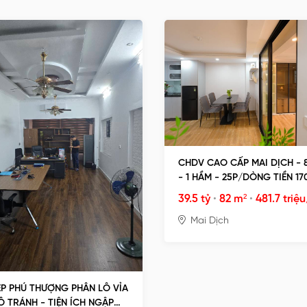
CHDV CAO CẤP MAI DỊCH - 
- 1 HẦM - 25P/DÒNG TIỀN 17
39.5 tỷ
•
82 m²
•
481.7 triệ
Mai Dịch
P PHÚ THƯỢNG PHÂN LÔ VỈA
Ô TRÁNH - TIỆN ÍCH NGẬP