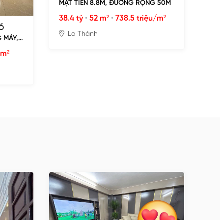
MẶT TIỀN 8.8M, ĐƯỜNG RỘNG 50M
38.4 tỷ
•
52 m²
•
738.5 triệu/m²
Ồ
La Thành
 MÁY,
/m²