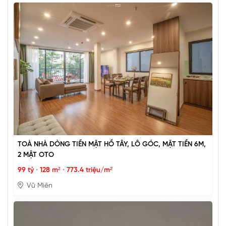
TOÀ NHÀ DÒNG TIỀN MẶT HỒ TÂY, LÔ GÓC, MẶT TIỀN 6M,
2 MẶT OTO
99 tỷ
•
128 m²
•
773.4 triệu/m²
Vũ Miên