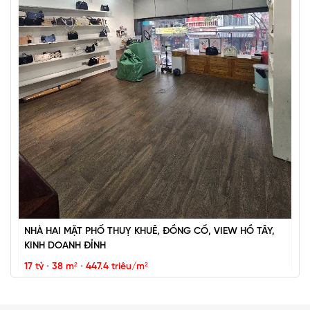
BÁN ĐẢO VŨ MIÊN, SIÊU PHẨM MẶT HỒ TÂY, 2 THOÁNG,
NHÀ DÂN XÂY
67 tỷ
•
57 m²
•
1.2 tỷ/m²
Vũ Miên
NHÀ HAI MẶT PHỐ THUỴ KHUÊ, ĐỒNG CỔ, VIEW HỒ TÂY,
KINH DOANH ĐỈNH
17 tỷ
•
38 m²
•
447.4 triệu/m²
Thụy Khuê