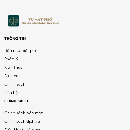
THÔNG TIN
Bán nhà mặt phố
Pháp lý
Kiến Thức
PHÂN LÔ LẠC TRUNG 2 Ô TÔ DỪNG ĐỖ, VỈA HÈ, DÂN XÂY
Dịch vụ
CHẮC CHẮN
Chính sách
25 tỷ
•
66.4 m²
•
376.5 triệu/m²
Liên hệ
Lạc Trung
CHÍNH SÁCH
Chính sách bảo mật
Chính sách dịch vụ
MẶT ĐƯỜNG VÀNH ĐAI 1, LÔ GÓC, MẶT TIỀN 8.8M, ĐƯỜNG