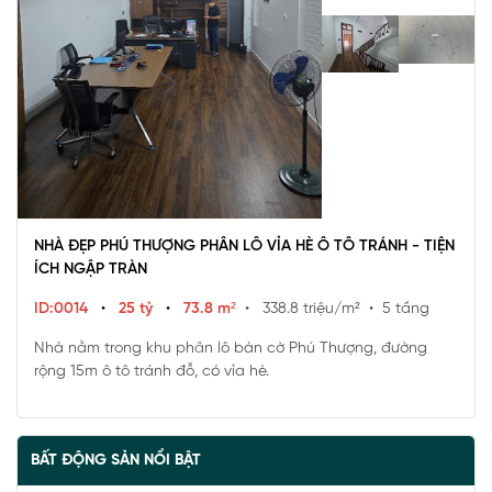
NHÀ ĐẸP PHÚ THƯỢNG PHÂN LÔ VỈA HÈ Ô TÔ TRÁNH - TIỆN
ÍCH NGẬP TRÀN
ID:0014
•
25 tỷ
•
73.8 m²
• 338.8 triệu/m²
• 5 tầng
Nhà nằm trong khu phân lô bàn cờ Phú Thượng, đường
rộng 15m ô tô tránh đỗ, có vỉa hè.
BẤT ĐỘNG SẢN NỔI BẬT