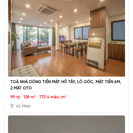
TOÀ NHÀ DÒNG TIỀN MẶT HỒ TÂY, LÔ GÓC, MẶT TIỀN 6M,
2 MẶT OTO
99 tỷ
•
128 m²
•
773.4 triệu/m²
Vũ Miên