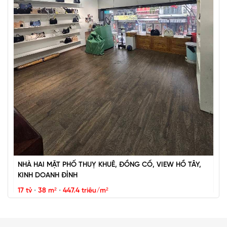
BÁN ĐẢO VŨ MIÊN, SIÊU PHẨM MẶT HỒ TÂY, 2 THOÁNG,
NHÀ DÂN XÂY
67 tỷ
•
57 m²
•
1.2 tỷ/m²
Vũ Miên
NHÀ HAI MẶT PHỐ THUỴ KHUÊ, ĐỒNG CỔ, VIEW HỒ TÂY,
KINH DOANH ĐỈNH
17 tỷ
•
38 m²
•
447.4 triệu/m²
Thụy Khuê