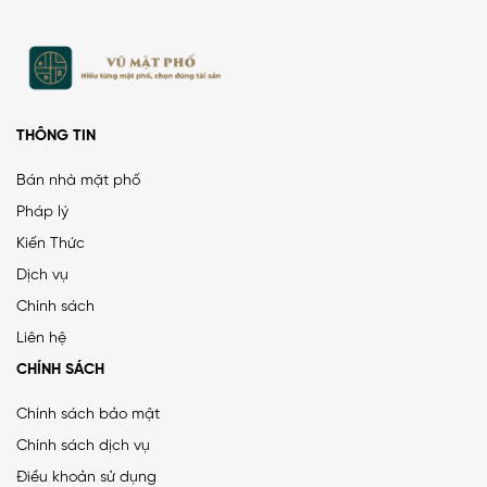
THÔNG TIN
Bán nhà mặt phố
Pháp lý
Kiến Thức
PHÂN LÔ LẠC TRUNG 2 Ô TÔ DỪNG ĐỖ, VỈA HÈ, DÂN XÂY
Dịch vụ
CHẮC CHẮN
Chính sách
25 tỷ
•
66.4 m²
•
376.5 triệu/m²
Liên hệ
Lạc Trung
CHÍNH SÁCH
Chính sách bảo mật
Chính sách dịch vụ
MẶT ĐƯỜNG VÀNH ĐAI 1, LÔ GÓC, MẶT TIỀN 8.8M, ĐƯỜNG
Điều khoản sử dụng