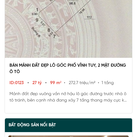
BÁN MẢNH ĐẤT ĐẸP LÔ GÓC PHỐ VĨNH TUY, 2 MẶT ĐƯỜNG
Ô TÔ
ID:0123
•
27 tỷ
•
99 m²
• 272.7 triệu/m²
• 1 tầng
Mảnh đất đẹp vuông vắn nở hậu lô góc đường trước nhà ô
tô tránh, bên cạnh nhà đang xây 7 tầng thang máy cực kỳ
hoành tráng.
BẤT ĐỘNG SẢN NỔI BẬT