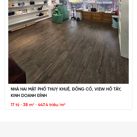
BÁN ĐẢO VŨ MIÊN, SIÊU PHẨM MẶT HỒ TÂY, 2 THOÁNG,
NHÀ DÂN XÂY
67 tỷ
•
57 m²
•
1.2 tỷ/m²
Vũ Miên
NHÀ HAI MẶT PHỐ THUỴ KHUÊ, ĐỒNG CỔ, VIEW HỒ TÂY,
KINH DOANH ĐỈNH
17 tỷ
•
38 m²
•
447.4 triệu/m²
Thụy Khuê