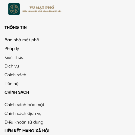
THÔNG TIN
Bán nhà mặt phố
Pháp lý
Kiến Thức
PHÂN LÔ LẠC TRUNG 2 Ô TÔ DỪNG ĐỖ, VỈA HÈ, DÂN XÂY
Dịch vụ
CHẮC CHẮN
Chính sách
25 tỷ
•
66.4 m²
•
376.5 triệu/m²
Liên hệ
Lạc Trung
CHÍNH SÁCH
Chính sách bảo mật
Chính sách dịch vụ
MẶT ĐƯỜNG VÀNH ĐAI 1, LÔ GÓC, MẶT TIỀN 8.8M, ĐƯỜNG
Điều khoản sử dụng
RỘNG 50M
LIÊN KẾT MẠNG XÃ HỘI