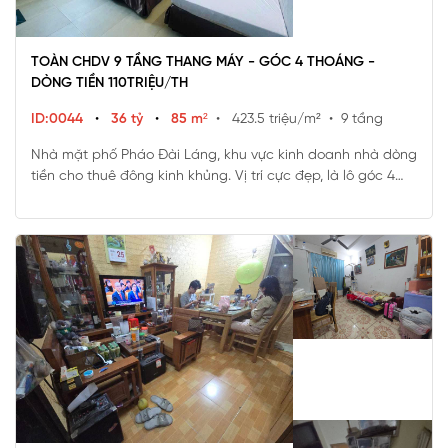
TOÀN CHDV 9 TẦNG THANG MÁY - GÓC 4 THOÁNG -
DÒNG TIỀN 110TRIỆU/TH
ID:0044
•
36 tỷ
•
85 m²
• 423.5 triệu/m²
• 9 tầng
Nhà mặt phố Pháo Đài Láng, khu vực kinh doanh nhà dòng
tiền cho thuê đông kinh khủng. Vị trí cực đẹp, là lô góc 4
mặt thoáng.