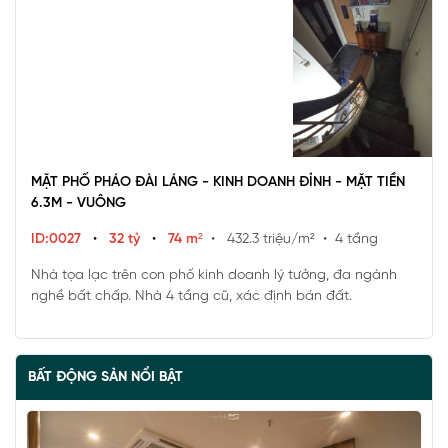
MẶT PHỐ PHÁO ĐÀI LÁNG - KINH DOANH ĐỈNH - MẶT TIỀN
6.3M - VUÔNG
ID:0027
•
32 tỷ
•
74 m²
• 432.3 triệu/m²
• 4 tầng
Nhà tọa lạc trên con phố kinh doanh lý tưởng, đa ngành
nghề bất chấp. Nhà 4 tầng cũ, xác định bán đất.
BẤT ĐỘNG SẢN NỔI BẬT