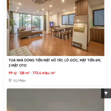
TOÀ NHÀ DÒNG TIỀN MẶT HỒ TÂY, LÔ GÓC, MẶT TIỀN 6M,
2 MẶT OTO
99 tỷ
•
128 m²
•
773.4 triệu/m²
Vũ Miên