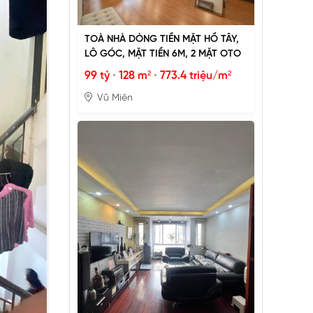
TOÀ NHÀ DÒNG TIỀN MẶT HỒ TÂY,
LÔ GÓC, MẶT TIỀN 6M, 2 MẶT OTO
99 tỷ
•
128 m²
•
773.4 triệu/m²
Vũ Miên