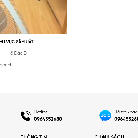
KHU VỰC SẦM UẤT
• Hồ Đắc Di
 doanh.
Hotline
Hỗ trợ khá
0964552688
09645526
THÔNG TIN
CHÍNH SÁCH