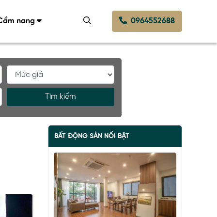
Cẩm nang
0964552688
Tìm kiếm
BẤT ĐỘNG SẢN NỔI BẬT