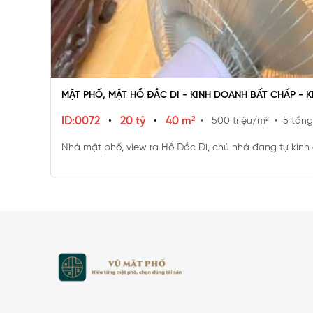
MẶT PHỐ, MẶT HỒ ĐẮC DI - KINH DOANH BẤT CHẤP - 
ID:0072
•
20 tỷ
•
40 m²
• 500 triệu/m²
• 5 tầng
Nhà mặt phố, view ra Hồ Đắc Di, chủ nhà đang tự kinh