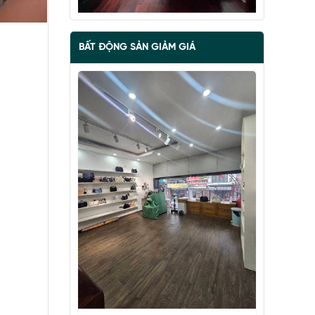
BẤT ĐỘNG SẢN GIẢM GIÁ
BÁN ĐẢO VŨ MIÊN, SIÊU PHẨM MẶT
HỒ TÂY, 2 THOÁNG, NHÀ DÂN XÂY
67 tỷ
•
57 m²
•
1.2 tỷ/m²
Vũ Miên