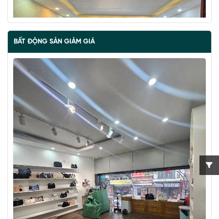
BẤT ĐỘNG SẢN GIẢM GIÁ
BÁN ĐẢO VŨ MIÊN, SIÊU PHẨM MẶT HỒ TÂY, 2 THOÁNG,
NHÀ DÂN XÂY
67 tỷ
•
57 m²
•
1.2 tỷ/m²