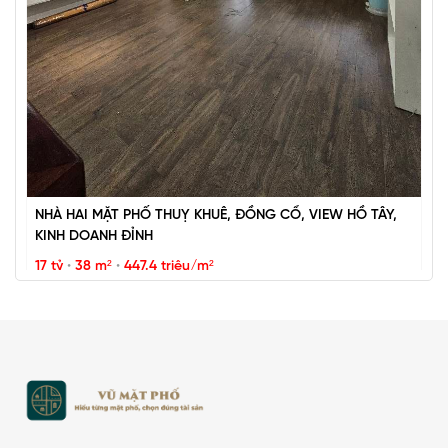
Vũ Miên
NHÀ HAI MẶT PHỐ THUỴ KHUÊ, ĐỒNG CỔ, VIEW HỒ TÂY,
KINH DOANH ĐỈNH
17 tỷ
•
38 m²
•
447.4 triệu/m²
Thụy Khuê