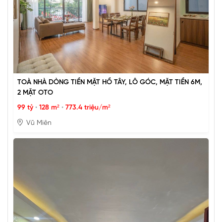
TOÀ NHÀ DÒNG TIỀN MẶT HỒ TÂY, LÔ GÓC, MẶT TIỀN 6M,
2 MẶT OTO
99 tỷ
•
128 m²
•
773.4 triệu/m²
Vũ Miên