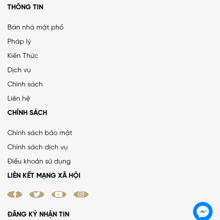
THÔNG TIN
Bán nhà mặt phố
Pháp lý
Kiến Thức
PHÂN LÔ LẠC TRUNG 2 Ô TÔ DỪNG ĐỖ, VỈA HÈ, DÂN XÂY
Dịch vụ
CHẮC CHẮN
Chính sách
25 tỷ
•
66.4 m²
•
376.5 triệu/m²
Liên hệ
Lạc Trung
CHÍNH SÁCH
Chính sách bảo mật
Chính sách dịch vụ
MẶT ĐƯỜNG VÀNH ĐAI 1, LÔ GÓC, MẶT TIỀN 8.8M, ĐƯỜNG
Điều khoản sử dụng
RỘNG 50M
LIÊN KẾT MẠNG XÃ HỘI
38.4 tỷ
•
52 m²
•
738.5 triệu/m²
La Thành
ĐĂNG KÝ NHẬN TIN