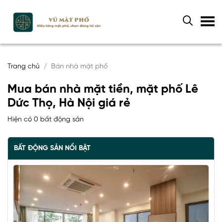
Trang chủ
Bán nhà mặt phố
Mua bán nhà mặt tiền, mặt phố Lê
Dức Thọ, Hà Nội giá rẻ
Hiện có 0 bất động sản
BẤT ĐỘNG SẢN NỔI BẬT