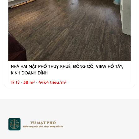
Vũ Miên
NHÀ HAI MẶT PHỐ THUỴ KHUÊ, ĐỒNG CỔ, VIEW HỒ TÂY,
KINH DOANH ĐỈNH
17 tỷ
•
38 m²
•
447.4 triệu/m²
Thụy Khuê