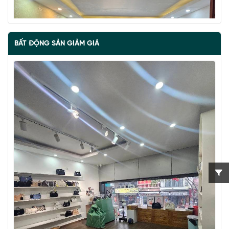
BẤT ĐỘNG SẢN GIẢM GIÁ
BÁN ĐẢO VŨ MIÊN, SIÊU PHẨM MẶT HỒ TÂY, 2 THOÁNG,
NHÀ DÂN XÂY
67 tỷ
•
57 m²
•
1.2 tỷ/m²