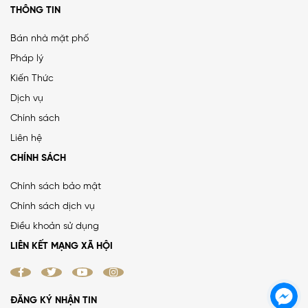
THÔNG TIN
Bán nhà mặt phố
Pháp lý
Kiến Thức
PHÂN LÔ LẠC TRUNG 2 Ô TÔ DỪNG ĐỖ, VỈA HÈ, DÂN XÂY
Dịch vụ
CHẮC CHẮN
Chính sách
25 tỷ
•
66.4 m²
•
376.5 triệu/m²
Liên hệ
Lạc Trung
CHÍNH SÁCH
Chính sách bảo mật
Chính sách dịch vụ
MẶT ĐƯỜNG VÀNH ĐAI 1, LÔ GÓC, MẶT TIỀN 8.8M, ĐƯỜNG
Điều khoản sử dụng
RỘNG 50M
LIÊN KẾT MẠNG XÃ HỘI
38.4 tỷ
•
52 m²
•
738.5 triệu/m²
La Thành
ĐĂNG KÝ NHẬN TIN