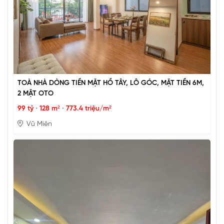
TOÀ NHÀ DÒNG TIỀN MẶT HỒ TÂY, LÔ GÓC, MẶT TIỀN 6M,
2 MẶT OTO
99 tỷ
•
128 m²
•
773.4 triệu/m²
Vũ Miên