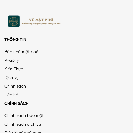
THÔNG TIN
Bán nhà mặt phố
Pháp lý
Kiến Thức
PHÂN LÔ LẠC TRUNG 2 Ô TÔ DỪNG ĐỖ, VỈA HÈ, DÂN XÂY
Dịch vụ
CHẮC CHẮN
Chính sách
25 tỷ
•
66.4 m²
•
376.5 triệu/m²
Liên hệ
Lạc Trung
CHÍNH SÁCH
Chính sách bảo mật
Chính sách dịch vụ
MẶT ĐƯỜNG VÀNH ĐAI 1, LÔ GÓC, MẶT TIỀN 8.8M, ĐƯỜNG