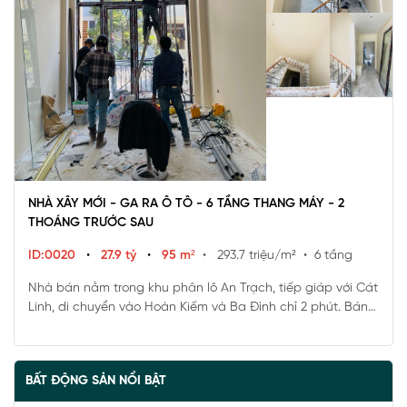
NHÀ XÂY MỚI - GA RA Ô TÔ - 6 TẦNG THANG MÁY - 2
THOÁNG TRƯỚC SAU
ID:0020
•
27.9 tỷ
•
95 m²
• 293.7 triệu/m²
• 6 tầng
Nhà bán nằm trong khu phân lô An Trạch, tiếp giáp với Cát
Linh, di chuyển vào Hoàn Kiếm và Ba Đình chỉ 2 phút. Bán
kính 1km là nhiều trường học các cấp, sân vận động, các
điểm di tích nổi tiếng như Văn Miếu, Lăng Bác...
BẤT ĐỘNG SẢN NỔI BẬT