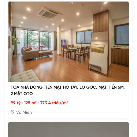
TOÀ NHÀ DÒNG TIỀN MẶT HỒ TÂY, LÔ GÓC, MẶT TIỀN 6M,
2 MẶT OTO
99 tỷ
•
128 m²
•
773.4 triệu/m²
Vũ Miên