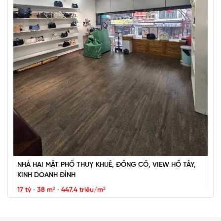
BÁN ĐẢO VŨ MIÊN, SIÊU PHẨM MẶT HỒ TÂY, 2 THOÁNG,
NHÀ DÂN XÂY
67 tỷ
•
57 m²
•
1.2 tỷ/m²
Vũ Miên
NHÀ HAI MẶT PHỐ THUỴ KHUÊ, ĐỒNG CỔ, VIEW HỒ TÂY,
KINH DOANH ĐỈNH
17 tỷ
•
38 m²
•
447.4 triệu/m²
Thụy Khuê