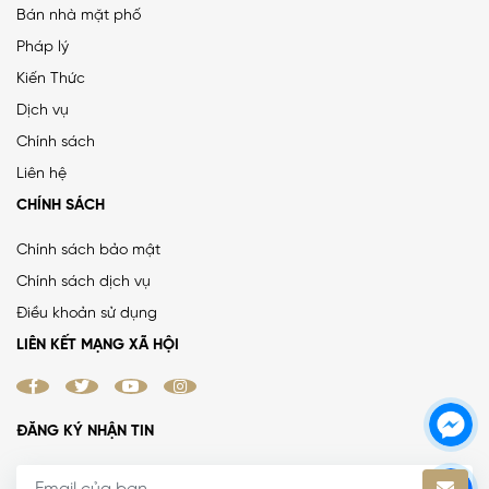
Bán nhà mặt phố
Pháp lý
Kiến Thức
PHÂN LÔ LẠC TRUNG 2 Ô TÔ DỪNG ĐỖ, VỈA HÈ, DÂN XÂY
Dịch vụ
CHẮC CHẮN
Chính sách
25 tỷ
•
66.4 m²
•
376.5 triệu/m²
Liên hệ
Lạc Trung
CHÍNH SÁCH
Chính sách bảo mật
Chính sách dịch vụ
MẶT ĐƯỜNG VÀNH ĐAI 1, LÔ GÓC, MẶT TIỀN 8.8M, ĐƯỜNG
Điều khoản sử dụng
RỘNG 50M
LIÊN KẾT MẠNG XÃ HỘI
38.4 tỷ
•
52 m²
•
738.5 triệu/m²
La Thành
ĐĂNG KÝ NHẬN TIN