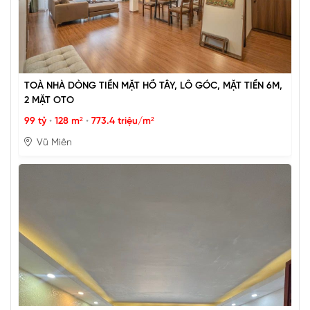
TOÀ NHÀ DÒNG TIỀN MẶT HỒ TÂY, LÔ GÓC, MẶT TIỀN 6M,
2 MẶT OTO
99 tỷ
•
128 m²
•
773.4 triệu/m²
Vũ Miên