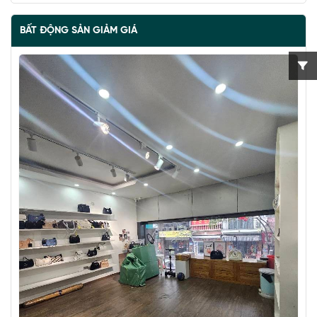
BẤT ĐỘNG SẢN GIẢM GIÁ
BÁN ĐẢO VŨ MIÊN, SIÊU PHẨM MẶT HỒ TÂY, 2 THOÁNG,
NHÀ DÂN XÂY
67 tỷ
•
57 m²
•
1.2 tỷ/m²
Vũ Miên