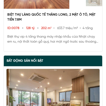
BIỆT THỰ LÀNG QUỐC TẾ THĂNG LONG, 2 MẶT Ô TÔ, MẶT
TIỀN 7.8M
ID:0078
•
128 tỷ
•
202 m²
• 633.7 triệu/m²
• 4 tầng
Biệt thự vip 4 tầng thang máy nhập khẩu của Nhật chạy
em ru, nội thất toàn gỗ quý, hai mặt ngõ trước sau thoáng
sáng thiết kế đẹp hiện đại.
BẤT ĐỘNG SẢN NỔI BẬT