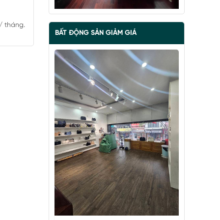
/ tháng.
BẤT ĐỘNG SẢN GIẢM GIÁ
BÁN ĐẢO VŨ MIÊN, SIÊU PHẨM MẶT
HỒ TÂY, 2 THOÁNG, NHÀ DÂN XÂY
67 tỷ
•
57 m²
•
1.2 tỷ/m²
Vũ Miên