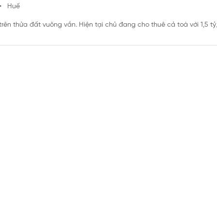
• Huế
rên thửa đất vuông vắn. Hiện tại chủ đang cho thuê cả toà với 1,5 tỷ