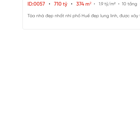
ID:0057
•
710 tỷ
•
374 m²
• 1.9 tỷ/m²
• 10 tầng
Tòa nhà đẹp nhất nhì phố Huế đẹp lung linh, được xây t