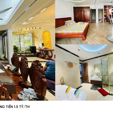
NG TIỀN 1.5 TỶ/TH