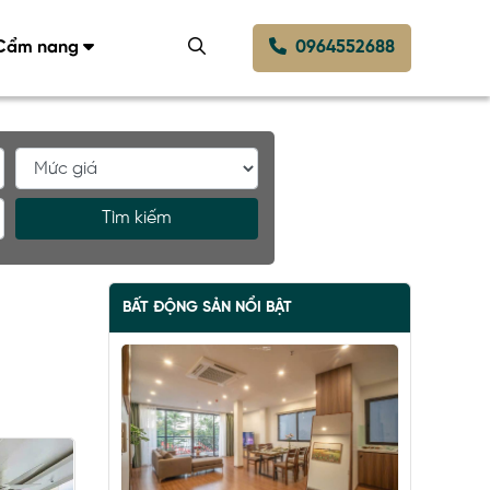
Cẩm nang
0964552688
Tìm kiếm
BẤT ĐỘNG SẢN NỔI BẬT