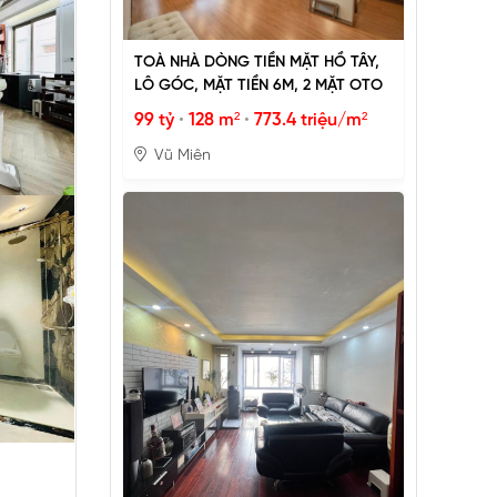
TOÀ NHÀ DÒNG TIỀN MẶT HỒ TÂY,
LÔ GÓC, MẶT TIỀN 6M, 2 MẶT OTO
99 tỷ
•
128 m²
•
773.4 triệu/m²
Vũ Miên