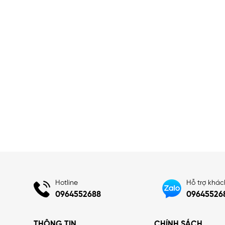
Hotline
Hỗ trợ khá
0964552688
09645526
THÔNG TIN
CHÍNH SÁCH