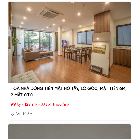
TOÀ NHÀ DÒNG TIỀN MẶT HỒ TÂY, LÔ GÓC, MẶT TIỀN 6M,
2 MẶT OTO
99 tỷ
•
128 m²
•
773.4 triệu/m²
Vũ Miên