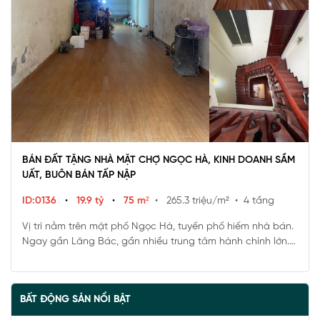
BÁN ĐẤT TẶNG NHÀ MẶT CHỢ NGỌC HÀ, KINH DOANH SẦM
UẤT, BUÔN BÁN TẤP NẬP
ID:0136
•
19.9 tỷ
•
75 m²
• 265.3 triệu/m²
• 4 tầng
Vị trí nằm trên mặt phố Ngọc Hà, tuyến phố hiếm nhà bán.
Ngay gần Lăng Bác, gần nhiều trung tâm hành chính lớn.
Đi xe vài phút tới Phố Cổ, Hồ Tây. Nhà nằm mặt chợ kinh
doanh buôn bán tấp nập.
BẤT ĐỘNG SẢN NỔI BẬT