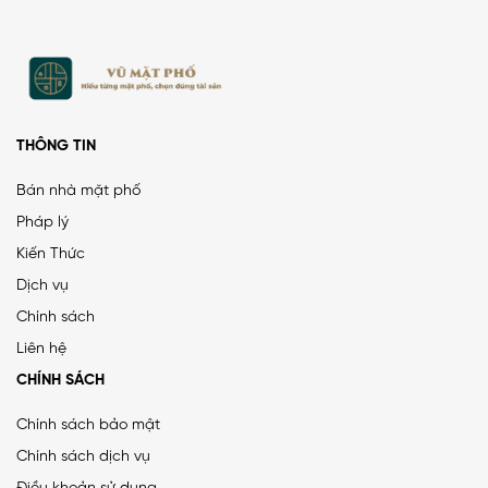
THÔNG TIN
Bán nhà mặt phố
Pháp lý
Kiến Thức
PHÂN LÔ LẠC TRUNG 2 Ô TÔ DỪNG ĐỖ, VỈA HÈ, DÂN XÂY
Dịch vụ
CHẮC CHẮN
Chính sách
25 tỷ
•
66.4 m²
•
376.5 triệu/m²
Liên hệ
Lạc Trung
CHÍNH SÁCH
Chính sách bảo mật
Chính sách dịch vụ
MẶT ĐƯỜNG VÀNH ĐAI 1, LÔ GÓC, MẶT TIỀN 8.8M, ĐƯỜNG