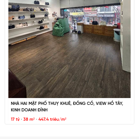
BÁN ĐẢO VŨ MIÊN, SIÊU PHẨM MẶT HỒ TÂY, 2 THOÁNG,
NHÀ DÂN XÂY
67 tỷ
•
57 m²
•
1.2 tỷ/m²
Vũ Miên
NHÀ HAI MẶT PHỐ THUỴ KHUÊ, ĐỒNG CỔ, VIEW HỒ TÂY,
KINH DOANH ĐỈNH
17 tỷ
•
38 m²
•
447.4 triệu/m²
Thụy Khuê