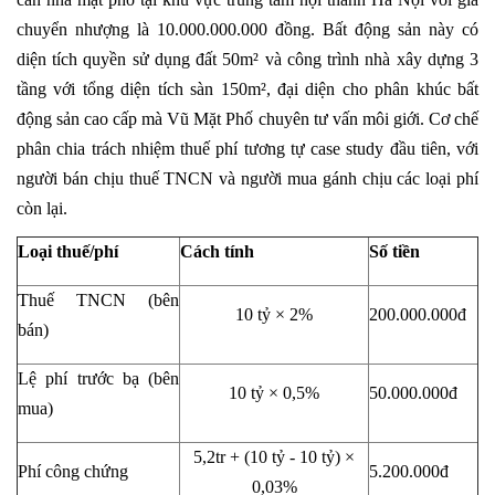
chuyển nhượng là 10.000.000.000 đồng. Bất động sản này có
diện tích quyền sử dụng đất 50m² và công trình nhà xây dựng 3
tầng với tổng diện tích sàn 150m², đại diện cho phân khúc bất
động sản cao cấp mà Vũ Mặt Phố chuyên tư vấn môi giới. Cơ chế
phân chia trách nhiệm thuế phí tương tự case study đầu tiên, với
người bán chịu thuế
TNCN
và người mua gánh chịu các loại phí
còn lại.
Loại thuế/phí
Cách tính
Số tiền
Thuế TNCN (bên
10 tỷ × 2%
200.000.000đ
bán)
Lệ phí trước bạ (bên
10 tỷ × 0,5%
50.000.000đ
mua)
5,2tr + (10 tỷ - 10 tỷ) ×
Phí công chứng
5.200.000đ
0,03%