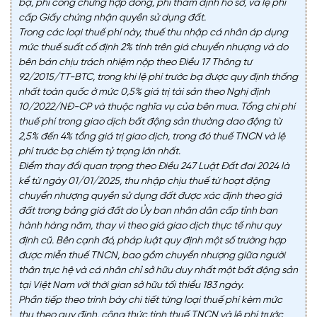
bạ, phí công chứng hợp đồng, phí thẩm định hồ sơ, và lệ phí
cấp Giấy chứng nhận quyền sử dụng đất.
Trong các loại thuế phí này, thuế thu nhập cá nhân áp dụng
mức thuế suất cố định 2% tính trên giá chuyển nhượng và do
bên bán chịu trách nhiệm nộp theo Điều 17 Thông tư
92/2015/TT-BTC, trong khi lệ phí trước bạ được quy định thống
nhất toàn quốc ở mức 0,5% giá trị tài sản theo Nghị định
10/2022/NĐ-CP và thuộc nghĩa vụ của bên mua. Tổng chi phí
thuế phí trong giao dịch bất động sản thường dao động từ
2,5% đến 4% tổng giá trị giao dịch, trong đó thuế TNCN và lệ
phí trước bạ chiếm tỷ trọng lớn nhất.
Điểm thay đổi quan trọng theo Điều 247 Luật Đất đai 2024 là
kể từ ngày 01/01/2025, thu nhập chịu thuế từ hoạt động
chuyển nhượng quyền sử dụng đất được xác định theo giá
đất trong bảng giá đất do Ủy ban nhân dân cấp tỉnh ban
hành hàng năm, thay vì theo giá giao dịch thực tế như quy
định cũ. Bên cạnh đó, pháp luật quy định một số trường hợp
được miễn thuế TNCN, bao gồm chuyển nhượng giữa người
thân trực hệ và cá nhân chỉ sở hữu duy nhất một bất động sản
tại Việt Nam với thời gian sở hữu tối thiểu 183 ngày.
Phần tiếp theo trình bày chi tiết từng loại thuế phí kèm mức
thu theo quy định, công thức tính thuế TNCN và lệ phí trước