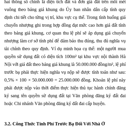
hai thông số chính là diện tích đất và đơn giá đất trên mỗi mét
vuông theo bảng giá khung do Ủy ban nhân dân cấp tỉnh quy
định chi tiết cho từng vị trí, khu vực cụ thể. Trong tình huống giá
chuyển nhượng ghi trong hợp đồng đạt mức cao hơn giá đất tính
theo bảng giá khung, cơ quan thu lệ phí sẽ áp dụng giá chuyển
nhượng làm cơ sở tính phí để đảm bảo thu đúng, thu đủ nghĩa vụ
tài chính theo quy định. Ví dụ minh họa cụ thể: một người mua
quyền sử dụng đất có diện tích 100m² tại khu vực nội thành Hà
Nội với giá đất theo bảng giá khung là 50.000.000 đồng/m², lệ phí
trước bạ phải thực hiện nghĩa vụ nộp sẽ được tính toán như sau:
0,5% × 100 × 50.000.000 = 25.000.000 đồng. Khoản lệ phí này
phải được nộp vào thời điểm thực hiện thủ tục hành chính đăng
ký sang tên quyền sử dụng đất tại Văn phòng đăng ký đất đai
hoặc Chi nhánh Văn phòng đăng ký đất đai cấp huyện.
3.2. Công Thức Tính Phí Trước Bạ Đối Với Nhà Ở