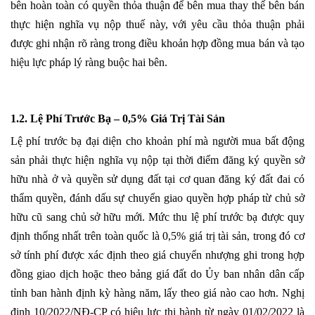
bên hoàn toàn có quyền thỏa thuận để bên mua thay thế bên bán
thực hiện nghĩa vụ nộp thuế này, với yêu cầu thỏa thuận phải
được ghi nhận rõ ràng trong điều khoản hợp đồng mua bán và tạo
hiệu lực pháp lý ràng buộc hai bên.
1.2. Lệ Phí Trước Bạ – 0,5% Giá Trị Tài Sản
Lệ phí trước bạ đại diện cho khoản phí mà người mua bất động
sản phải thực hiện nghĩa vụ nộp tại thời điểm đăng ký quyền sở
hữu nhà ở và quyền sử dụng đất tại cơ quan đăng ký đất đai có
thẩm quyền, đánh dấu sự chuyển giao quyền hợp pháp từ chủ sở
hữu cũ sang chủ sở hữu mới. Mức thu lệ phí trước bạ được quy
định thống nhất trên toàn quốc là 0,5% giá trị tài sản, trong đó cơ
sở tính phí được xác định theo giá chuyển nhượng ghi trong hợp
đồng giao dịch hoặc theo bảng giá đất do Ủy ban nhân dân cấp
tỉnh ban hành định kỳ hàng năm, lấy theo giá nào cao hơn. Nghị
định 10/2022/NĐ-CP có hiệu lực thi hành từ ngày 01/02/2022 là