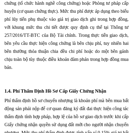
chứng (tổ chức hành nghề công chứng) hoặc Phòng tư pháp cấp
huyện (cơ quan chứng thực). Mức thu phí được áp dụng theo biểu
phí lũy tiến phụ thuộc vào giá trị giao dịch ghi trong hợp đồng,
với khung mức thu chi tiết được quy định cụ thể tại Thông tư
257/2016/TT-BTC của Bộ Tài chính. Trong thực tiễn giao dịch,
bên yêu cầu thực hiện công chứng là bên chịu phí, tuy nhiên hai
bên thường thỏa thuận chia đều chi phí hoặc do một bên gánh
chịu toàn bộ tùy thuộc điều khoản đàm phán trong hợp đồng mua
bán.
1.4. Phí Thẩm Định Hồ Sơ Cấp Giấy Chứng Nhận
Phí thẩm định hồ sơ chuyển nhượng là khoản phí mà bên mua bất
động sản phải nộp để cơ quan đăng ký đất đai thực hiện công tác
thẩm định tính hợp pháp, hợp lệ của hồ sơ giao dịch trước khi cấp
Giấy chứng nhận quyền sử dụng đất mới cho người nhận chuyển
nhượng. Mức thu phí thẩm định được tính xấp xỉ 0,15% giá trị bất