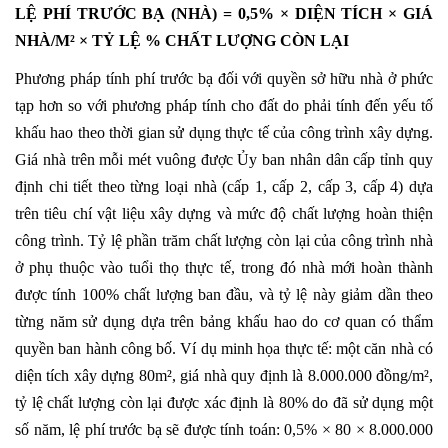
LỆ PHÍ TRƯỚC BẠ (NHÀ) = 0,5% × DIỆN TÍCH × GIÁ
NHÀ/M² × TỶ LỆ % CHẤT LƯỢNG CÒN LẠI
Phương pháp tính phí trước bạ đối với quyền sở hữu nhà ở phức
tạp hơn so với phương pháp tính cho đất do phải tính đến yếu tố
khấu hao theo thời gian sử dụng thực tế của công trình xây dựng.
Giá nhà trên mỗi mét vuông được Ủy ban nhân dân cấp tỉnh quy
định chi tiết theo từng loại nhà (cấp 1, cấp 2, cấp 3, cấp 4) dựa
trên tiêu chí vật liệu xây dựng và mức độ chất lượng hoàn thiện
công trình. Tỷ lệ phần trăm chất lượng còn lại của công trình nhà
ở phụ thuộc vào tuổi thọ thực tế, trong đó nhà mới hoàn thành
được tính 100% chất lượng ban đầu, và tỷ lệ này giảm dần theo
từng năm sử dụng dựa trên bảng khấu hao do cơ quan có thẩm
quyền ban hành công bố. Ví dụ minh họa thực tế: một căn nhà có
diện tích xây dựng 80m², giá nhà quy định là 8.000.000 đồng/m²,
tỷ lệ chất lượng còn lại được xác định là 80% do đã sử dụng một
số năm, lệ phí trước bạ sẽ được tính toán: 0,5% × 80 × 8.000.000