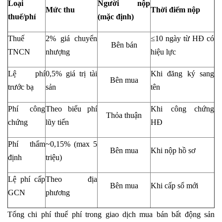
Loại
Người nộp
Mức thu
Thời điểm nộp
thuế/phí
(mặc định)
Thuế
2% giá chuyển
≤10 ngày từ HĐ có
Bên bán
TNCN
nhượng
hiệu lực
Lệ phí
0,5% giá trị tài
Khi đăng ký sang
Bên mua
trước bạ
sản
tên
Phí công
Theo biểu phí
Khi công chứng
Thỏa thuận
chứng
lũy tiến
HĐ
Phí thẩm
~0,15% (max 5
Bên mua
Khi nộp hồ sơ
định
triệu)
Lệ phí cấp
Theo địa
Bên mua
Khi cấp sổ mới
GCN
phương
Tổng chi phí thuế phí trong giao dịch mua bán bất động sản