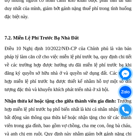
trợ những người có hoàn cảnh khó khăn buộc phải bán tài sản
duy nhất của mình, giảm bớt gánh nặng thuế phí trong tình huống
đặc biệt này.
7.2. Miễn Lệ Phí Trước Bạ Nhà Đất
Điều 10 Nghị định 10/2022/NĐ-CP của Chính phủ là văn bản
pháp lý làm căn cứ cho việc miễn lệ phí trước bạ, quy định chi tiết
về các trường hợp được hưởng ưu đãi miễn lệ phí trước bạ khi
đăng ký quyền sở hữu nhà ở và quyền sử dụng đất. Các trường
hợp miễn lệ phí trước bạ được thiết kế nhằm hỗ trợ một số đối
tượng đặc thù và khuyến khích phát triển nhà ở xã hội.
Nhận thừa kế hoặc tặng cho giữa thành viên gia đình:
Trường
hợp miễn lệ phí trước bạ phổ biến nhất là khi cá nhân nhận tài sản
bất động sản thông qua thừa kế hoặc nhận tặng cho từ các thành
viên trong gia đình, bao gồm vợ chồng, cha mẹ con, ông bà cháu,
và anh chị em ruột. Quy định này nhằm giảm bớt gánh nặng chi