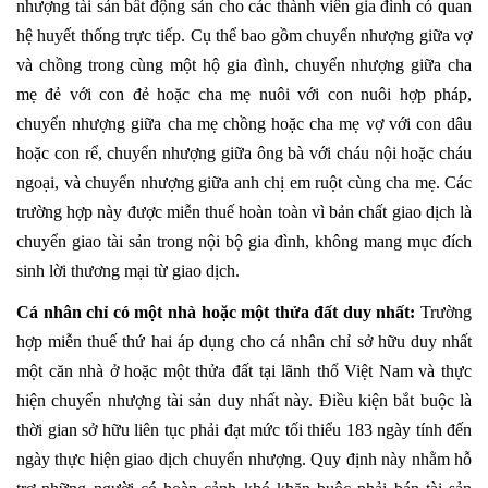
nhượng tài sản bất động sản cho các thành viên gia đình có quan
hệ huyết thống trực tiếp. Cụ thể bao gồm chuyển nhượng giữa vợ
và chồng trong cùng một hộ gia đình, chuyển nhượng giữa cha
mẹ đẻ với con đẻ hoặc cha mẹ nuôi với con nuôi hợp pháp,
chuyển nhượng giữa cha mẹ chồng hoặc cha mẹ vợ với con dâu
hoặc con rể, chuyển nhượng giữa ông bà với cháu nội hoặc cháu
ngoại, và chuyển nhượng giữa anh chị em ruột cùng cha mẹ. Các
trường hợp này được miễn thuế hoàn toàn vì bản chất giao dịch là
chuyển giao tài sản trong nội bộ gia đình, không mang mục đích
sinh lời thương mại từ giao dịch.
Cá nhân chỉ có một nhà hoặc một thửa đất duy nhất:
Trường
hợp miễn thuế thứ hai áp dụng cho cá nhân chỉ sở hữu duy nhất
một căn nhà ở hoặc một thửa đất tại lãnh thổ Việt Nam và thực
hiện chuyển nhượng tài sản duy nhất này. Điều kiện bắt buộc là
thời gian sở hữu liên tục phải đạt mức tối thiểu 183 ngày tính đến
ngày thực hiện giao dịch chuyển nhượng. Quy định này nhằm hỗ