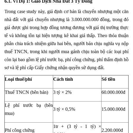
6.1. Ví Dụ 1: Giao Dịch Nhà Đất 3 Tỷ Đồng
Trong case study này, giả định cơ bản là chuyển nhượng một căn
nhà đất với giá chuyển nhượng là 3.000.000.000 đồng, trong đó
giá được ghi trong hợp đồng tương đương với giá thị trường thực
tế và không tồn tại hiện tượng kê khai giá thấp. Theo thỏa thuận
phân chia trách nhiệm giữa hai bên, người bán chịu nghĩa vụ nộp
thuế
TNCN
, trong khi người mua gánh chịu toàn bộ các loại phí
còn lại bao gồm lệ phí trước bạ, phí công chứng, phí thẩm định hồ
sơ và lệ phí cấp Giấy chứng nhận quyền sử dụng đất.
Loại thuế/phí
Cách tính
Số tiền
Thuế TNCN (bên bán)
3 tỷ × 2%
60.000.000đ
Lệ phí trước bạ (bên
3 tỷ × 0,5%
15.000.000đ
mua)
1tr + (3 tỷ - 1 tỷ) ×
Phí công chứng
2.200.000đ