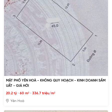
MẶT PHỐ YÊN HOÀ - KHÔNG QUY HOẠCH - KINH DOANH SẦM
UẤT - GIÁ HỜI
20.2 tỷ
•
60 m²
•
336.7 triệu/m²
Yên Hoà