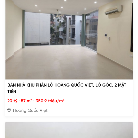
BÁN NHÀ KHU PHÂN LÔ HOÀNG QUỐC VIỆT, LÔ GÓC, 2 MẶT
TIỀN
20 tỷ
•
57 m²
•
350.9 triệu/m²
Hoàng Quốc Việt