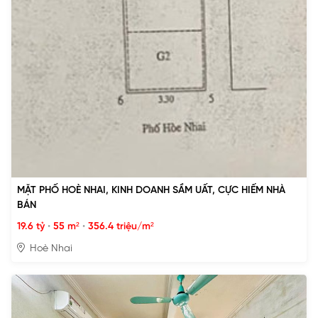
MẶT PHỐ HOÈ NHAI, KINH DOANH SẦM UẤT, CỰC HIẾM NHÀ
BÁN
19.6 tỷ
•
55 m²
•
356.4 triệu/m²
Hoè Nhai