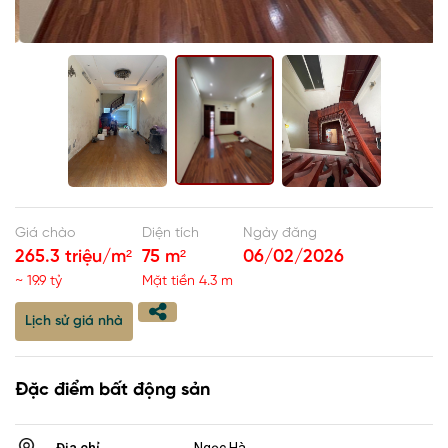
Giá chào
Diện tích
Ngày đăng
265.3 triệu/m²
75 m²
06/02/2026
~ 19.9 tỷ
Mặt tiền 4.3 m
Lịch sử giá nhà
Đặc điểm bất động sản
Địa chỉ
Ngọc Hà