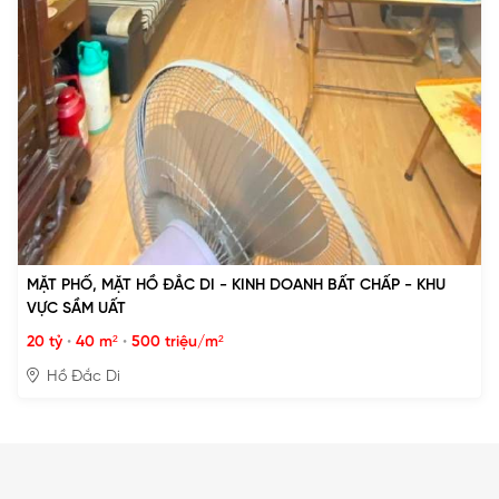
MẶT PHỐ, MẶT HỒ ĐẮC DI - KINH DOANH BẤT CHẤP - KHU
VỰC SẦM UẤT
20 tỷ
•
40 m²
•
500 triệu/m²
Hồ Đắc Di