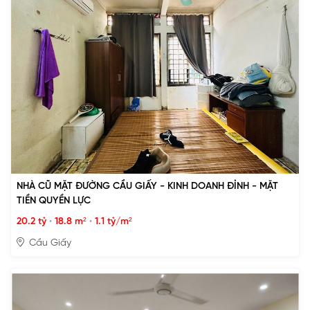
NHÀ CŨ MẶT ĐƯỜNG CẦU GIẤY - KINH DOANH ĐỈNH - MẶT
TIỀN QUYỀN LỰC
20.2 tỷ
•
18.8 m²
•
1.1 tỷ/m²
Cầu Giấy