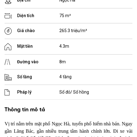
Diện tích
75 m²
Giá chào
265.3 triệu/m²
Mặt tiền
4.3m
Đường vào
8m
Số tầng
4 tầng
Pháp lý
Sổ đỏ/ Sổ hồng
Thông tin mô tả
Vị trí nằm trên mặt phố Ngọc Hà, tuyến phố hiếm nhà bán. Ngay
gần Lăng Bác, gần nhiều trung tâm hành chính lớn. Đi xe vài