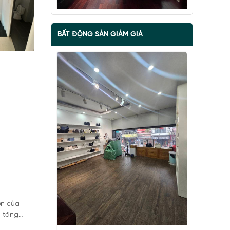
BẤT ĐỘNG SẢN GIẢM GIÁ
BÁN ĐẢO VŨ MIÊN, SIÊU PHẨM MẶT
HỒ TÂY, 2 THOÁNG, NHÀ DÂN XÂY
67 tỷ
•
57 m²
•
1.2 tỷ/m²
Vũ Miên
ớn của
g tăng