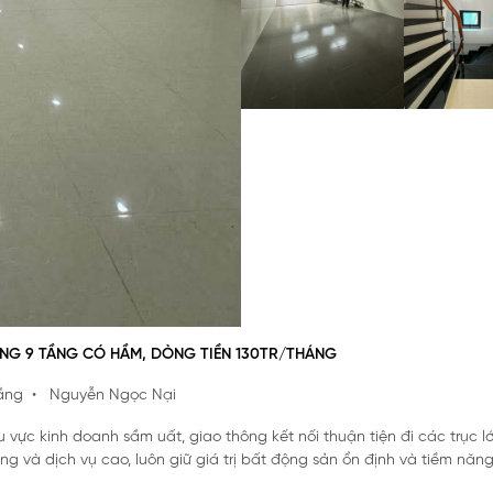
ÒNG 9 TẦNG CÓ HẦM, DÒNG TIỀN 130TR/THÁNG
ầng
• Nguyễn Ngọc Nại
 vực kinh doanh sầm uất, giao thông kết nối thuận tiện đi các trục l
g và dịch vụ cao, luôn giữ giá trị bất động sản ổn định và tiềm năn