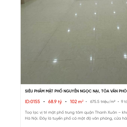
SIÊU PHẨM MẶT PHỐ NGUYỄN NGỌC NẠI, TÒA VĂN PH
ID:0155
•
68.9 tỷ
•
102 m²
• 675.5 triệu/m²
• 9 t
Toạ lạc vị trí mặt phố trung tâm quận Thanh Xuân – khu
Hà Nội. Đây là tuyến phố có mật độ văn phòng, cửa hàn
trưởng mạnh trong tương lai.