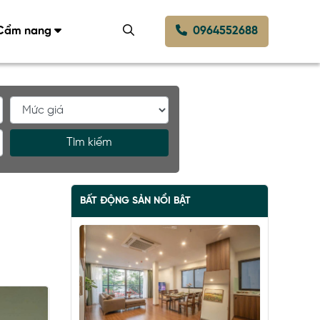
Cẩm nang
0964552688
Tìm kiếm
BẤT ĐỘNG SẢN NỔI BẬT