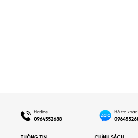
Hotline
Hỗ trợ khá
0964552688
09645526
THÔNG TIN
CHÍNH SÁCH