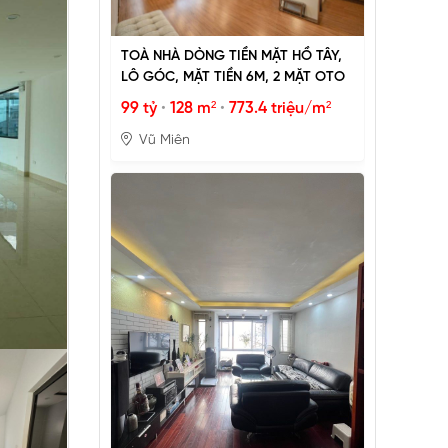
TOÀ NHÀ DÒNG TIỀN MẶT HỒ TÂY,
LÔ GÓC, MẶT TIỀN 6M, 2 MẶT OTO
99 tỷ
•
128 m²
•
773.4 triệu/m²
Vũ Miên