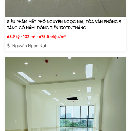
SIÊU PHẨM MẶT PHỐ NGUYỄN NGỌC NẠI, TÒA VĂN PHÒNG 9
TẦNG CÓ HẦM, DÒNG TIỀN 130TR/THÁNG
68.9 tỷ
•
102 m²
•
675.5 triệu/m²
Nguyễn Ngọc Nại