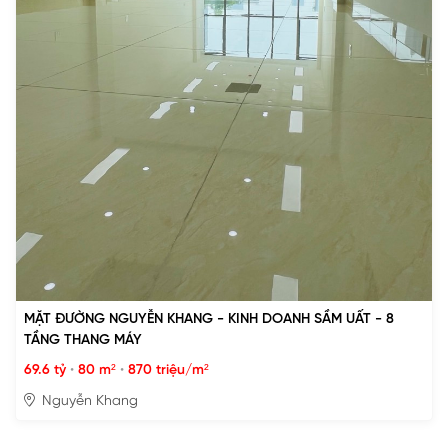
MẶT ĐƯỜNG NGUYỄN KHANG - KINH DOANH SẦM UẤT - 8
TẦNG THANG MÁY
69.6 tỷ
•
80 m²
•
870 triệu/m²
Nguyễn Khang