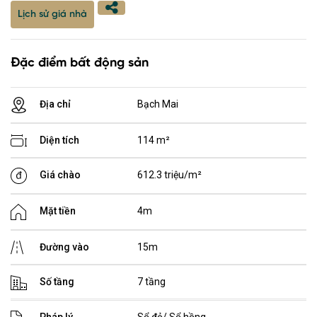
Lịch sử giá nhà
Đặc điểm bất động sản
Địa chỉ
Bạch Mai
Diện tích
114 m²
Giá chào
612.3 triệu/m²
Mặt tiền
4m
Đường vào
15m
Số tầng
7 tầng
Pháp lý
Sổ đỏ/ Sổ hồng