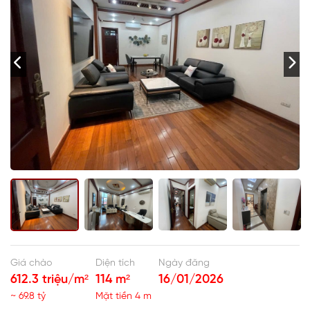
Giá chào
Diện tích
Ngày đăng
612.3 triệu/m²
114 m²
16/01/2026
~ 69.8 tỷ
Mặt tiền 4 m