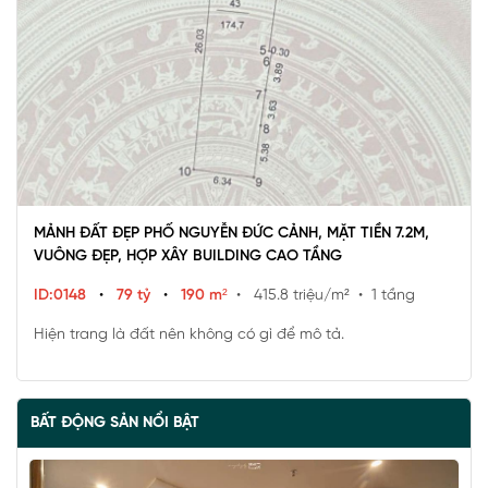
MẢNH ĐẤT ĐẸP PHỐ NGUYỄN ĐỨC CẢNH, MẶT TIỀN 7.2M,
VUÔNG ĐẸP, HỢP XÂY BUILDING CAO TẦNG
ID:0148
•
79 tỷ
•
190 m²
• 415.8 triệu/m²
• 1 tầng
Hiện trang là đất nên không có gì để mô tả.
BẤT ĐỘNG SẢN NỔI BẬT