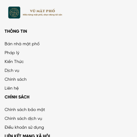
THÔNG TIN
Bán nhà mặt phố
Pháp lý
Kiến Thức
PHÂN LÔ LẠC TRUNG 2 Ô TÔ DỪNG ĐỖ, VỈA HÈ, DÂN XÂY
Dịch vụ
CHẮC CHẮN
Chính sách
25 tỷ
•
66.4 m²
•
376.5 triệu/m²
Liên hệ
Lạc Trung
CHÍNH SÁCH
Chính sách bảo mật
Chính sách dịch vụ
MẶT ĐƯỜNG VÀNH ĐAI 1, LÔ GÓC, MẶT TIỀN 8.8M, ĐƯỜNG
Điều khoản sử dụng
RỘNG 50M
LIÊN KẾT MẠNG XÃ HỘI