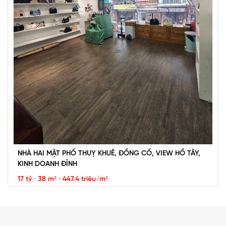
BÁN ĐẢO VŨ MIÊN, SIÊU PHẨM MẶT HỒ TÂY, 2 THOÁNG,
NHÀ DÂN XÂY
67 tỷ
•
57 m²
•
1.2 tỷ/m²
Vũ Miên
NHÀ HAI MẶT PHỐ THUỴ KHUÊ, ĐỒNG CỔ, VIEW HỒ TÂY,
KINH DOANH ĐỈNH
17 tỷ
•
38 m²
•
447.4 triệu/m²
Thụy Khuê