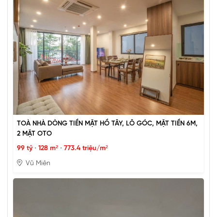
TOÀ NHÀ DÒNG TIỀN MẶT HỒ TÂY, LÔ GÓC, MẶT TIỀN 6M,
2 MẶT OTO
99 tỷ
•
128 m²
•
773.4 triệu/m²
Vũ Miên