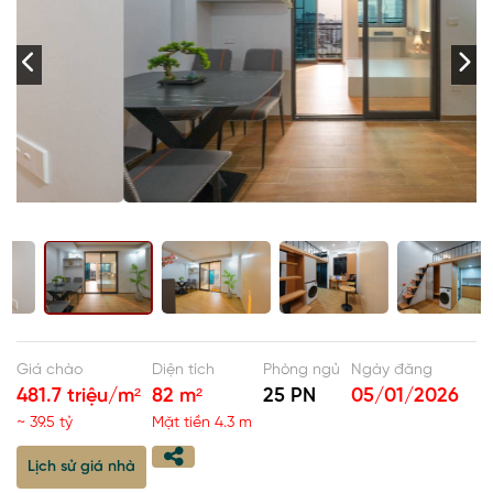
Giá chào
Diện tích
Phòng ngủ
Ngày đăng
481.7 triệu/m²
82 m²
25 PN
05/01/2026
~ 39.5 tỷ
Mặt tiền 4.3 m
Lịch sử giá nhà