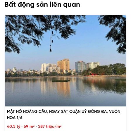
Bất động sản liên quan
MẶT HỒ HOÀNG CẦU, NGAY SÁT QUẬN UỶ ĐỐNG ĐA, VƯỜN
HOA 1/6
40.5 tỷ
•
69 m²
•
587 triệu/m²