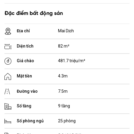
Đặc điểm bất động sản
Địa chỉ
Mai Dịch
Diện tích
82 m²
Giá chào
481.7 triệu/m²
Mặt tiền
4.3m
Đường vào
7.5m
Số tầng
9 tầng
Số phòng ngủ
25 phòng