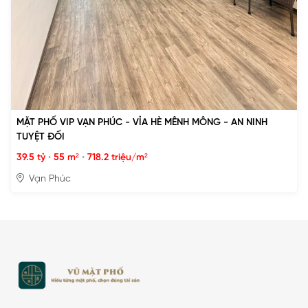
MẶT PHỐ VIP VẠN PHÚC - VỈA HÈ MÊNH MÔNG - AN NINH
TUYỆT ĐỐI
39.5 tỷ
•
55 m²
•
718.2 triệu/m²
Vạn Phúc