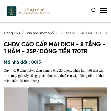
Trang chủ
Bán nhà mặt phố
CHDV CAO CẤP MAI DỊCH - 8 T
CHDV CAO CẤP MAI DỊCH - 8 TẦNG -
1 HẦM - 25P/DÒNG TIỀN 170TR
Mã nhà đất : 0015
Quy mô: 8 tầng nổi+1 tầng hầm. Tổng 25 phòng khép kín, nội thất xịn
mịn, máy giặt sấy riêng, phân khúc cho thuê cao cấp. Dòng tiền tự khai
thác: 160-170 triệu/tháng.