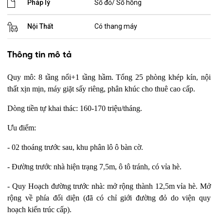
Pháp lý
Sổ đỏ/ Sổ hồng
Nội Thất
Có thang máy
Thông tin mô tả
Quy mô: 8 tầng nổi+1 tầng hầm. Tổng 25 phòng khép kín, nội
thất xịn mịn, máy giặt sấy riêng, phân khúc cho thuê cao cấp.
Dòng tiền tự khai thác: 160-170 triệu/tháng.
Ưu điểm:
- 02 thoáng trước sau, khu phân lô ô bàn cờ.
- Đường trước nhà hiện trạng 7,5m, ô tô tránh, có vỉa hè.
- Quy Hoạch đường trước nhà: mở rộng thành 12,5m vỉa hè. Mở
rộng về phía đối diện (đã có chỉ giới đường đỏ do viện quy
hoạch kiến trúc cấp).