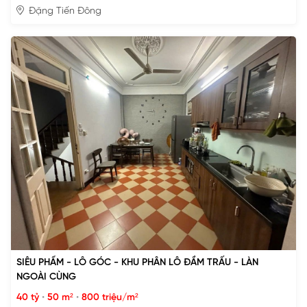
Đặng Tiến Đông
SIÊU PHẨM - LÔ GÓC - KHU PHÂN LÔ ĐẦM TRẤU - LÀN
NGOÀI CÙNG
40 tỷ
•
50 m²
•
800 triệu/m²