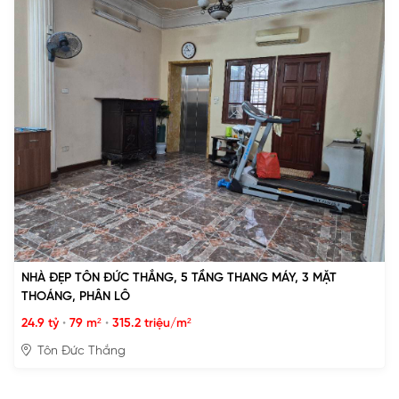
NHÀ ĐẸP TÔN ĐỨC THẮNG, 5 TẦNG THANG MÁY, 3 MẶT
THOÁNG, PHÂN LÔ
24.9 tỷ
•
79 m²
•
315.2 triệu/m²
Tôn Đức Thắng