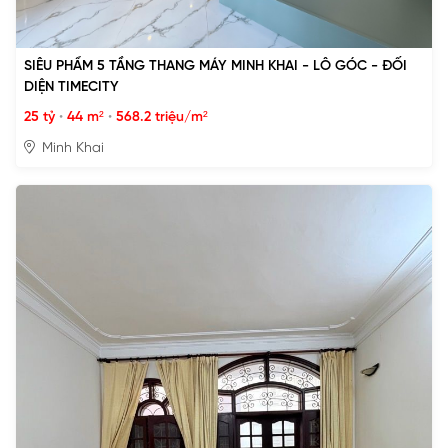
SIÊU PHẨM 5 TẦNG THANG MÁY MINH KHAI - LÔ GÓC - ĐỐI
DIỆN TIMECITY
25 tỷ
•
44 m²
•
568.2 triệu/m²
Minh Khai