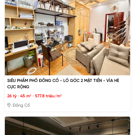
SIÊU PHẨM PHỐ ĐỒNG CỔ - LÔ GÓC 2 MẶT TIỀN - VỈA HÈ
CỰC RỘNG
26 tỷ
•
45 m²
•
577.8 triệu/m²
Đồng Cổ