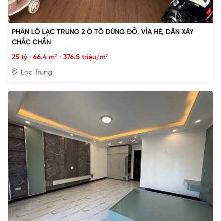
PHÂN LÔ LẠC TRUNG 2 Ô TÔ DỪNG ĐỖ, VỈA HÈ, DÂN XÂY
CHẮC CHẮN
25 tỷ
•
66.4 m²
•
376.5 triệu/m²
Lạc Trung