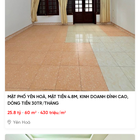
MẶT PHỐ YÊN HOÀ, MẶT TIỀN 4.8M, KINH DOANH ĐỈNH CAO,
DÒNG TIỀN 30TR/THÁNG
25.8 tỷ
•
60 m²
•
430 triệu/m²
Yên Hoà