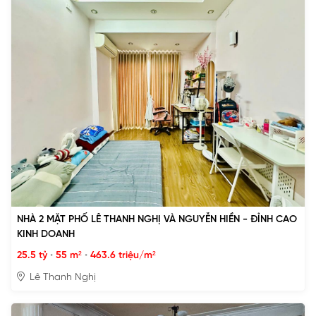
NHÀ 2 MẶT PHỐ LÊ THANH NGHỊ VÀ NGUYỄN HIỀN - ĐỈNH CAO
KINH DOANH
25.5 tỷ
•
55 m²
•
463.6 triệu/m²
Lê Thanh Nghị