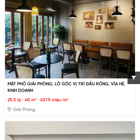
MẶT PHỐ GIẢI PHÓNG, LÔ GÓC VỊ TRÍ ĐẦU RỒNG, VỈA HÈ,
KINH DOANH
25.5 tỷ
•
40 m²
•
637.5 triệu/m²
Giải Phóng