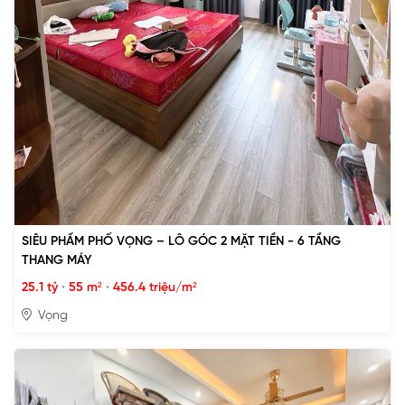
SIÊU PHẨM PHỐ VỌNG – LÔ GÓC 2 MẶT TIỀN - 6 TẦNG
THANG MÁY
25.1 tỷ
•
55 m²
•
456.4 triệu/m²
Vọng