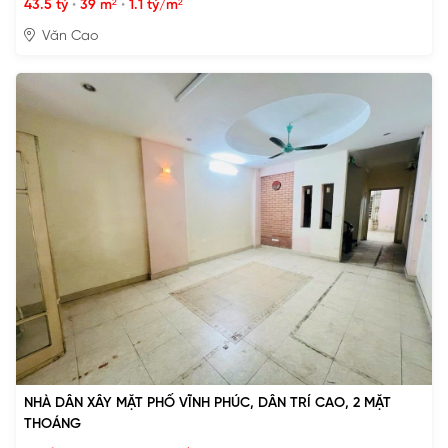
43.5 tỷ
•
39 m²
•
1.1 tỷ/m²
Văn Cao
NHÀ DÂN XÂY MẶT PHỐ VĨNH PHÚC, DÂN TRÍ CAO, 2 MẶT
THOÁNG