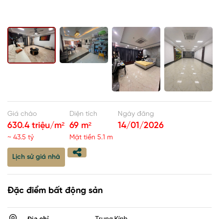
Giá chào
Diện tích
Ngày đăng
630.4 triệu/m²
69 m²
14/01/2026
~ 43.5 tỷ
Mặt tiền 5.1 m
Lịch sử giá nhà
Đặc điểm bất động sản
Địa chỉ
Trung Kính