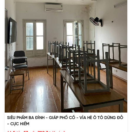
SIÊU PHẨM BA ĐÌNH - GIÁP PHỐ CỔ - VỈA HÈ Ô TÔ DỪNG ĐỖ
- CỰC HIẾM