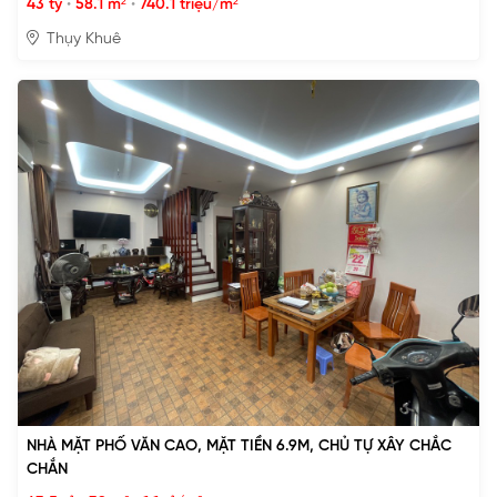
43 tỷ
•
58.1 m²
•
740.1 triệu/m²
Thụy Khuê
NHÀ MẶT PHỐ VĂN CAO, MẶT TIỀN 6.9M, CHỦ TỰ XÂY CHẮC
CHẮN