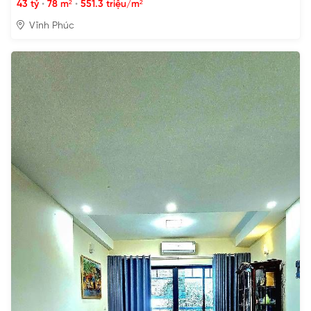
43 tỷ
•
78 m²
•
551.3 triệu/m²
Vĩnh Phúc