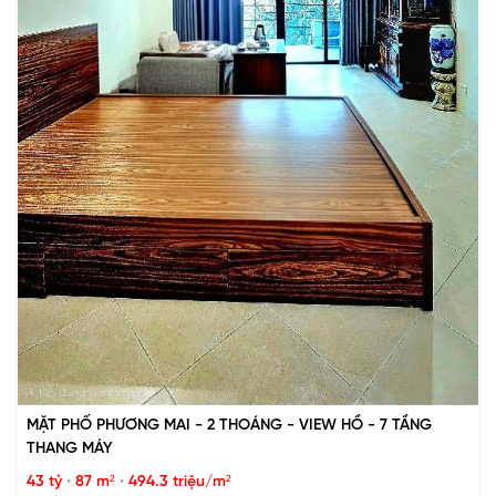
MẶT PHỐ PHƯƠNG MAI - 2 THOÁNG - VIEW HỒ - 7 TẦNG
THANG MÁY
43 tỷ
•
87 m²
•
494.3 triệu/m²