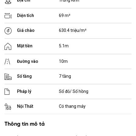
Diện tích
69 m²
Giá chào
630.4 triệu/m²
Mặt tiền
5.1m
Đường vào
10m
Số tầng
7 tầng
Pháp lý
Sổ đỏ/ Sổ hồng
Nội Thất
Có thang máy
Thông tin mô tả