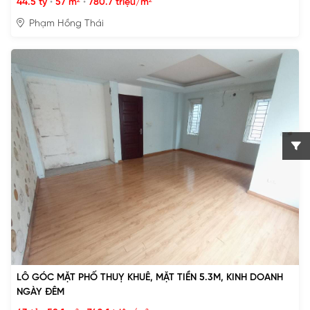
44.5 tỷ
•
57 m²
•
780.7 triệu/m²
Phạm Hồng Thái
LÔ GÓC MẶT PHỐ THUỴ KHUÊ, MẶT TIỀN 5.3M, KINH DOANH
NGÀY ĐÊM