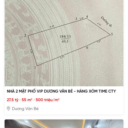
NHÀ 2 MẶT PHỐ VIP DƯƠNG VĂN BÉ - HÀNG XÓM TIME CTY
27.5 tỷ
•
55 m²
•
500 triệu/m²
Dương Văn Bé