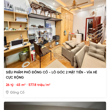
SIÊU PHẨM PHỐ ĐỒNG CỔ - LÔ GÓC 2 MẶT TIỀN - VỈA HÈ
CỰC RỘNG
26 tỷ
•
45 m²
•
577.8 triệu/m²
Đồng Cổ