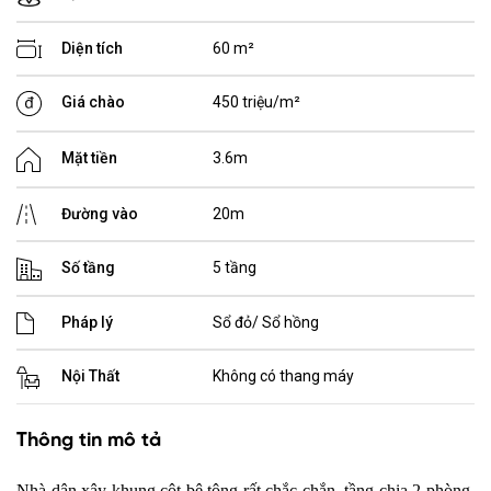
Diện tích
60 m²
Giá chào
450 triệu/m²
Mặt tiền
3.6m
Đường vào
20m
Số tầng
5 tầng
Pháp lý
Sổ đỏ/ Sổ hồng
Nội Thất
Không có thang máy
Thông tin mô tả
Nhà dân xây khung cột bê tông rất chắc chắn, tầng chia 2 phòng,