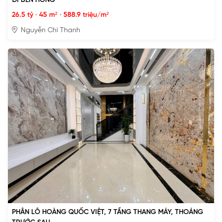
ĐI BÊN HÔNG
26.5 tỷ
•
45 m²
•
588.9 triệu/m²
Nguyễn Chí Thanh
PHÂN LÔ HOÀNG QUỐC VIỆT, 7 TẦNG THANG MÁY, THOÁNG