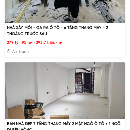
NHÀ XÂY MỚI - GA RA Ô TÔ - 6 TẦNG THANG MÁY - 2
THOÁNG TRƯỚC SAU
27.9 tỷ
•
95 m²
•
293.7 triệu/m²
An Trạch
BÁN NHÀ ĐẸP 7 TẦNG THANG MÁY 2 MẶT NGÕ Ô TÔ + 1 NGÕ