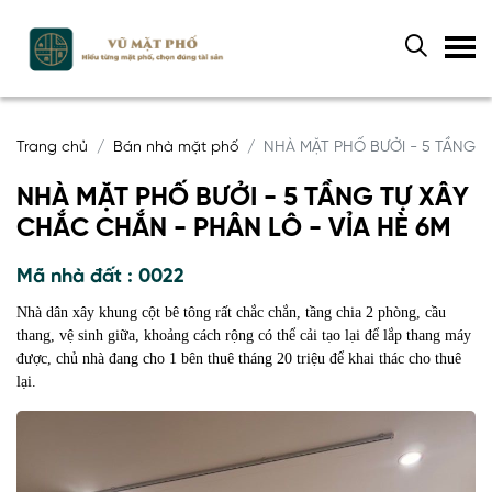
Trang chủ
Bán nhà mặt phố
NHÀ MẶT PHỐ BƯỞI - 5 TẦNG T
NHÀ MẶT PHỐ BƯỞI - 5 TẦNG TỰ XÂY
CHẮC CHẮN - PHÂN LÔ - VỈA HÈ 6M
Mã nhà đất : 0022
Nhà dân xây khung cột bê tông rất chắc chắn, tầng chia 2 phòng, cầu
thang, vệ sinh giữa, khoảng cách rộng có thể cải tạo lại để lắp thang máy
được, chủ nhà đang cho 1 bên thuê tháng 20 triệu để khai thác cho thuê
lại.