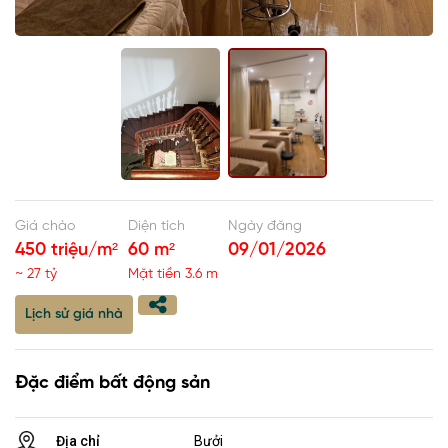
Giá chào
Diện tích
Ngày đăng
450 triệu/m²
60 m²
09/01/2026
~ 27 tỷ
Mặt tiền 3.6 m
Lịch sử giá nhà
Đặc điểm bất động sản
Địa chỉ
Bưởi