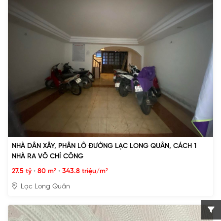
NHÀ DÂN XÂY, PHÂN LÔ ĐƯỜNG LẠC LONG QUÂN, CÁCH 1
NHÀ RA VÕ CHÍ CÔNG
27.5 tỷ
•
80 m²
•
343.8 triệu/m²
Lạc Long Quân