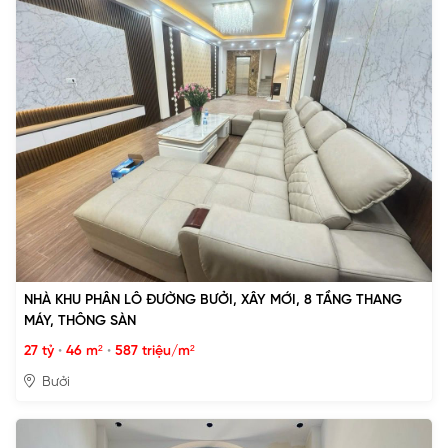
NHÀ KHU PHÂN LÔ ĐƯỜNG BƯỞI, XÂY MỚI, 8 TẦNG THANG
MÁY, THÔNG SÀN
27 tỷ
•
46 m²
•
587 triệu/m²
Bưởi