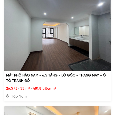
MẶT PHỐ HÀO NAM - 6.5 TẦNG - LÔ GÓC - THANG MÁY - Ô
TÔ TRÁNH ĐỖ
26.5 tỷ
•
55 m²
•
481.8 triệu/m²
Hào Nam