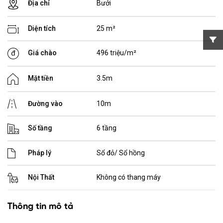
Địa chỉ
Bưởi
Diện tích
25 m²
Giá chào
496 triệu/m²
Mặt tiền
3.5m
Đường vào
10m
Số tầng
6 tầng
Pháp lý
Sổ đỏ/ Sổ hồng
Nội Thất
Không có thang máy
Thông tin mô tả