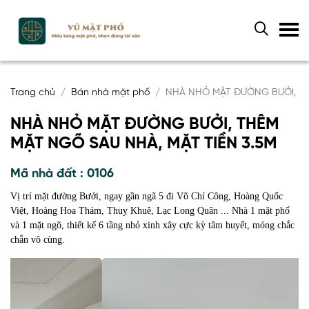
Trang chủ
Bán nhà mặt phố
NHÀ NHỎ MẶT ĐƯỜNG BƯỞI, TH
NHÀ NHỎ MẶT ĐƯỜNG BƯỞI, THÊM
MẶT NGÕ SAU NHÀ, MẶT TIỀN 3.5M
Mã nhà đất : 0106
Vị trí mặt đường Bưởi, ngay gần ngã 5 đi Võ Chí Công, Hoàng Quốc
Việt, Hoàng Hoa Thám, Thuỵ Khuê, Lạc Long Quân ... Nhà 1 mặt phố
và 1 mặt ngõ, thiết kế 6 tầng nhỏ xinh xây cực kỳ tâm huyết, móng chắc
chắn vô cùng.