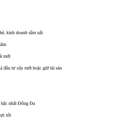
hè, kinh doanh sầm uất
 tâm
ất mới
 đầu tư xây mới hoặc giữ tài sản
h bậc nhất Đống Đa
cực tốt