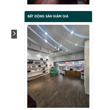
BẤT ĐỘNG SẢN GIẢM GIÁ
BÁN ĐẢO VŨ MIÊN, SIÊU PHẨM MẶT
HỒ TÂY, 2 THOÁNG, NHÀ DÂN XÂY
67 tỷ
•
57 m²
•
1.2 tỷ/m²
Vũ Miên