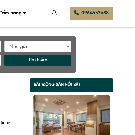
Cẩm nang
0964552688
Tìm kiếm
BẤT ĐỘNG SẢN NỔI BẬT
 không