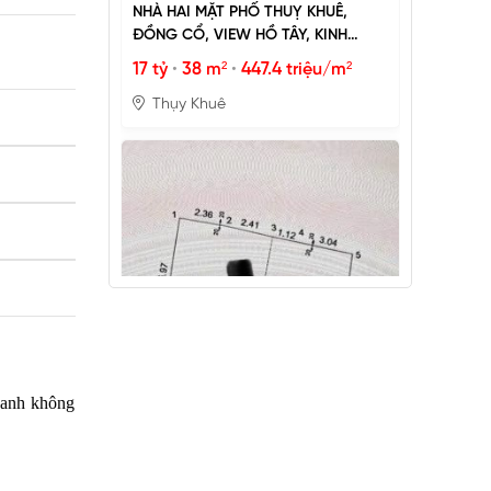
NHÀ HAI MẶT PHỐ THUỴ KHUÊ,
ĐỒNG CỔ, VIEW HỒ TÂY, KINH
DOANH ĐỈNH
17 tỷ
•
38 m²
•
447.4 triệu/m²
Thụy Khuê
PHÂN LÔ LẠC TRUNG 2 Ô TÔ DỪNG
ĐỖ, VỈA HÈ, DÂN XÂY CHẮC CHẮN
25 tỷ
•
66.4 m²
•
376.5 triệu/m²
Lạc Trung
quanh không
MẶT ĐƯỜNG VÀNH ĐAI 1, LÔ GÓC,
MẶT TIỀN 8.8M, ĐƯỜNG RỘNG 50M