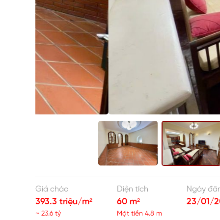
Giá chào
Diện tích
Ngày đă
393.3 triệu/m²
60 m²
23/01/2
~ 23.6 tỷ
Mặt tiền 4.8 m