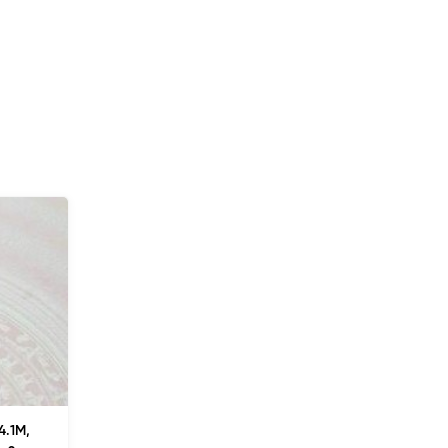
38.4 tỷ
•
52 m²
•
738.5 triệu/m²
La Thành
LÕI BA ĐÌNH Ô TÔ, NHÀ DÂN XÂY,
SẴN Ô CHỜ THANG MÁY, 2 THOÁNG
33.5 tỷ
•
76 m²
•
440.8 triệu/m²
Hoàng Hoa Thám
4.1M,
TOÀ NHÀ VĂN PHÒNG MẶT HỒ