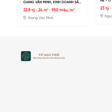
HÈ - Ô
GIANG VĂN MINH, KINH DOANH SẦM
MÁY
UẤT
23 tỷ
22.8 tỷ
•
24 m²
•
950 triệu/m²
Ngu
Giang Văn Minh