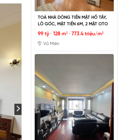
TOÀ NHÀ DÒNG TIỀN MẶT HỒ TÂY,
LÔ GÓC, MẶT TIỀN 6M, 2 MẶT OTO
99 tỷ
•
128 m²
•
773.4 triệu/m²
Vũ Miên