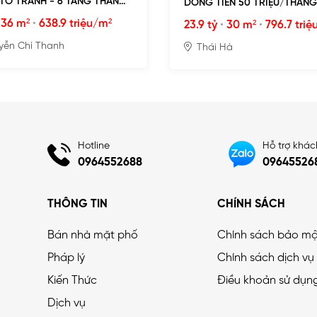
 TÔ TRÁNH - 6 TẦNG THANG
DÒNG TIỀN 50 TRIỆU/THÁNG,
THOÁNG
•
36 m²
•
638.9 triệu/m²
23.9 tỷ
•
30 m²
•
796.7 triệ
yễn Chí Thanh
Thái Hà
Hotline
Hỗ trợ khá
0964552688
09645526
THÔNG TIN
CHÍNH SÁCH
Bán nhà mặt phố
Chính sách bảo m
Pháp lý
Chính sách dịch vụ
Kiến Thức
Điều khoản sử dụn
Dịch vụ