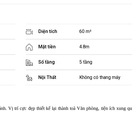
Diện tích
60 m²
Mặt tiền
4.8m
Số tầng
5 tầng
Nội Thất
Không có thang máy
h. Vị trí cực đẹp thiết kế lại thành toà Văn phòng, tiện ích xung 