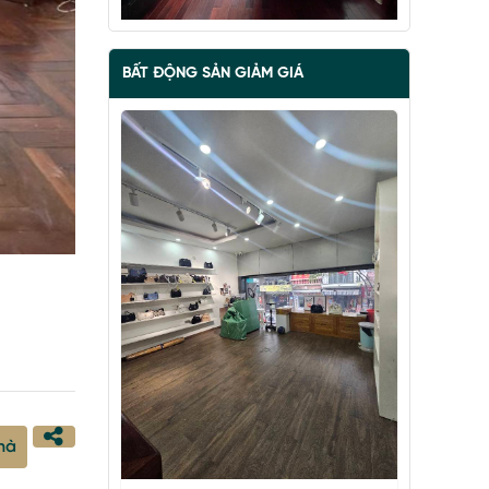
BẤT ĐỘNG SẢN GIẢM GIÁ
BÁN ĐẢO VŨ MIÊN, SIÊU PHẨM MẶT
HỒ TÂY, 2 THOÁNG, NHÀ DÂN XÂY
67 tỷ
•
57 m²
•
1.2 tỷ/m²
Vũ Miên
hà