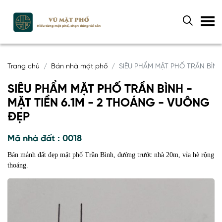
Trang chủ
Bán nhà mặt phố
SIÊU PHẨM MẶT PHỐ TRẦN BÌNH
SIÊU PHẨM MẶT PHỐ TRẦN BÌNH -
MẶT TIỀN 6.1M - 2 THOÁNG - VUÔNG
ĐẸP
Mã nhà đất : 0018
Bán mảnh đất đẹp mặt phố Trần Bình, đường trước nhà 20m, vỉa hè rộng
thoáng.