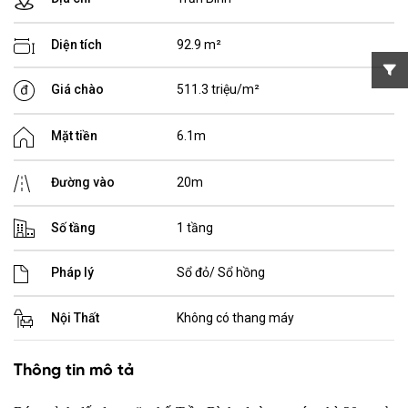
Diện tích
92.9 m²
Giá chào
511.3 triệu/m²
Mặt tiền
6.1m
Đường vào
20m
Số tầng
1 tầng
Pháp lý
Sổ đỏ/ Sổ hồng
Nội Thất
Không có thang máy
Thông tin mô tả