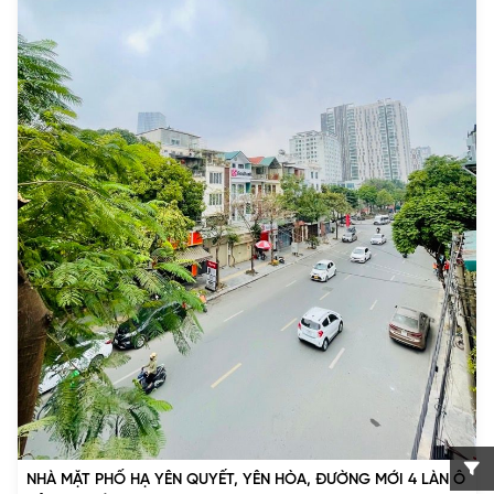
NHÀ MẶT PHỐ HẠ YÊN QUYẾT, YÊN HÒA, ĐƯỜNG MỚI 4 LÀN Ô