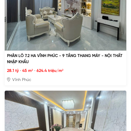
PHÂN LÔ 7.2 HA VĨNH PHÚC - 9 TẦNG THANG MÁY - NỘI THẤT
NHẬP KHẨU
28.1 tỷ
•
45 m²
•
624.4 triệu/m²
Vĩnh Phúc