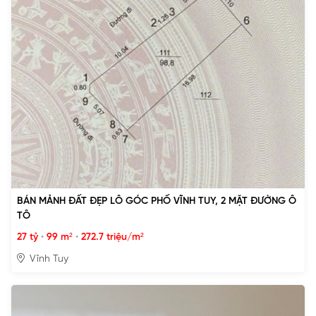
BÁN MẢNH ĐẤT ĐẸP LÔ GÓC PHỐ VĨNH TUY, 2 MẶT ĐƯỜNG Ô
TÔ
27 tỷ
•
99 m²
•
272.7 triệu/m²
Vĩnh Tuy