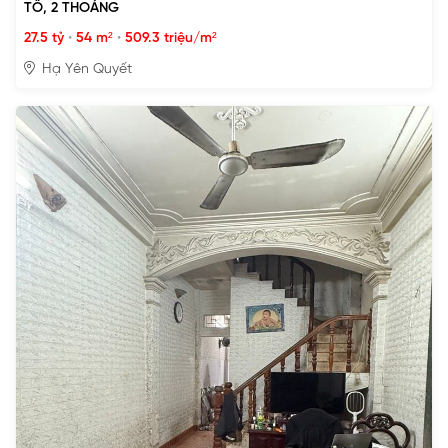
TÔ, 2 THOÁNG
27.5 tỷ
•
54 m²
•
509.3 triệu/m²
Hạ Yên Quyết