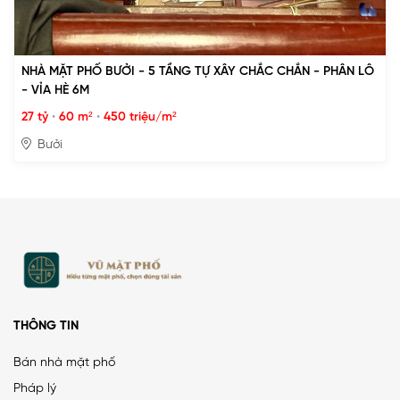
NHÀ MẶT PHỐ BƯỞI - 5 TẦNG TỰ XÂY CHẮC CHẮN - PHÂN LÔ
- VỈA HÈ 6M
27 tỷ
•
60 m²
•
450 triệu/m²
Bưởi
THÔNG TIN
Bán nhà mặt phố
Pháp lý