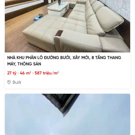
NHÀ KHU PHÂN LÔ ĐƯỜNG BƯỞI, XÂY MỚI, 8 TẦNG THANG
MÁY, THÔNG SÀN
27 tỷ
•
46 m²
•
587 triệu/m²
Bưởi