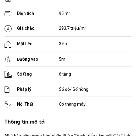
Diện tích
95 m²
Giá chào
293.7 triệu/m²
Mặt tiền
3.6m
Đường vào
5m
Số tầng
6 tầng
Pháp lý
Sổ đỏ/ Sổ hồng
Nội Thất
Có thang máy
Thông tin mô tả
Nhà bán nằm trong khu phân lô An Trạch, tiếp giáp với Cát Linh,