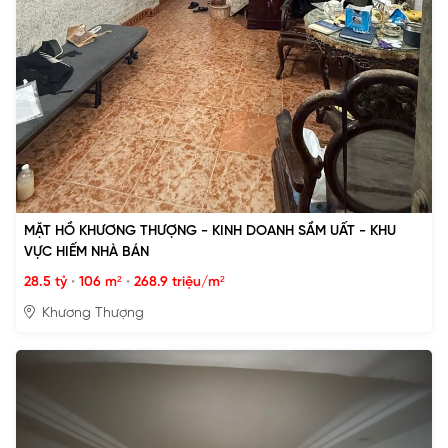
MẶT HỒ KHƯƠNG THƯỢNG - KINH DOANH SẦM UẤT - KHU
VỰC HIẾM NHÀ BÁN
28.5 tỷ
•
106 m²
•
268.9 triệu/m²
Khương Thượng