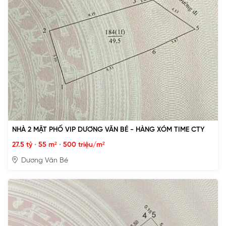
NHÀ 2 MẶT PHỐ VIP DƯƠNG VĂN BÉ - HÀNG XÓM TIME CTY
27.5 tỷ
•
55 m²
•
500 triệu/m²
Dương Văn Bé