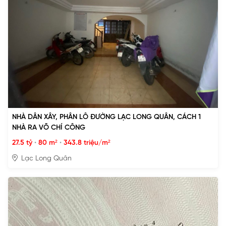
NHÀ DÂN XÂY, PHÂN LÔ ĐƯỜNG LẠC LONG QUÂN, CÁCH 1
NHÀ RA VÕ CHÍ CÔNG
27.5 tỷ
•
80 m²
•
343.8 triệu/m²
Lạc Long Quân