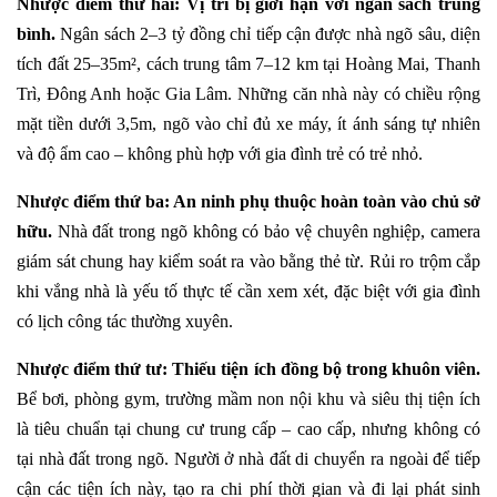
Nhược điểm thứ hai: Vị trí bị giới hạn với ngân sách trung
bình.
Ngân sách 2–3 tỷ đồng chỉ tiếp cận được nhà ngõ sâu, diện
tích đất 25–35m², cách trung tâm 7–12 km tại Hoàng Mai, Thanh
Trì, Đông Anh hoặc Gia Lâm. Những căn nhà này có chiều rộng
mặt tiền dưới 3,5m, ngõ vào chỉ đủ xe máy, ít ánh sáng tự nhiên
và độ ẩm cao – không phù hợp với gia đình trẻ có trẻ nhỏ.
Nhược điểm thứ ba: An ninh phụ thuộc hoàn toàn vào chủ sở
hữu.
Nhà đất trong ngõ không có bảo vệ chuyên nghiệp, camera
giám sát chung hay kiểm soát ra vào bằng thẻ từ. Rủi ro trộm cắp
khi vắng nhà là yếu tố thực tế cần xem xét, đặc biệt với gia đình
có lịch công tác thường xuyên.
Nhược điểm thứ tư: Thiếu tiện ích đồng bộ trong khuôn viên.
Bể bơi, phòng gym, trường mầm non nội khu và siêu thị tiện ích
là tiêu chuẩn tại chung cư trung cấp – cao cấp, nhưng không có
tại nhà đất trong ngõ. Người ở nhà đất di chuyển ra ngoài để tiếp
cận các tiện ích này, tạo ra chi phí thời gian và đi lại phát sinh