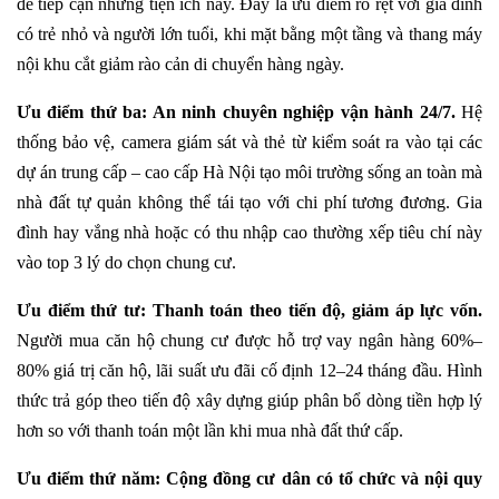
để tiếp cận những tiện ích này. Đây là ưu điểm rõ rệt với gia đình
có trẻ nhỏ và người lớn tuổi, khi mặt bằng một tầng và thang máy
nội khu cắt giảm rào cản di chuyển hàng ngày.
Ưu điểm thứ ba: An ninh chuyên nghiệp vận hành 24/7.
Hệ
thống bảo vệ, camera giám sát và thẻ từ kiểm soát ra vào tại các
dự án trung cấp – cao cấp Hà Nội tạo môi trường sống an toàn mà
nhà đất tự quản không thể tái tạo với chi phí tương đương. Gia
đình hay vắng nhà hoặc có thu nhập cao thường xếp tiêu chí này
vào top 3 lý do chọn chung cư.
Ưu điểm thứ tư: Thanh toán theo tiến độ, giảm áp lực vốn.
Người mua căn hộ chung cư được hỗ trợ vay ngân hàng 60%–
80% giá trị căn hộ, lãi suất ưu đãi cố định 12–24 tháng đầu. Hình
thức trả góp theo tiến độ xây dựng giúp phân bổ dòng tiền hợp lý
hơn so với thanh toán một lần khi mua nhà đất thứ cấp.
Ưu điểm thứ năm: Cộng đồng cư dân có tổ chức và nội quy