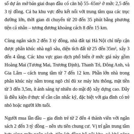
số dự án mở bán giai đoạn đầu có căn hộ 55–65m² ở mức 2,5 đến
3 tỷ đồng. Cả ba khu vực đều kết nối với trung tâm qua các trục
đường lớn, thời gian di chuyển từ 20 đến 35 phút bằng phương
tiện cá nhân – tương đương khoảng cách 8 đến 15 km.
Cùng ngân sách 2 đến 3 tỷ đồng, nhà đất tại Hà Nội chỉ tiếp cận
được phân khúc nhà ngõ sâu, diện tích đất từ 25 đến 35m², xây 3
đến 4 tầng. Các khu vực giao dịch phổ biến ở mức giá này gồm
Hoàng Mai (Tương Mai, Trương Định), Thanh Trì, Đông Anh, và
Gia Lâm – cách trung tâm từ 7 đến 12 km. Phần lớn nhà trong
phân khúc này nằm trong ngõ chỉ đủ xe máy lưu thông, mặt tiền
từ 3 đến 3,5m, ít ánh sáng tự nhiên do mật độ xây dựng cao. Đây
là điều kiện ở thực tế cần cân nhắc kỹ, đặc biệt với gia đình có trẻ
nhỏ hoặc người lớn tuổi.
Người mua lần đầu – gia đình trẻ từ 2 đến 4 thành viên với ngân
sách 2 đến 3 tỷ đồng – nên ưu tiên chung cư. Vị trí gần trung tâm