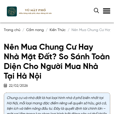
Trang chủ
Cẩm nang
Kiến Thức
Nên Mua Chung Cư Hay N
Nên Mua Chung Cư Hay
Nhà Mặt Đất? So Sánh Toàn
Diện Cho Người Mua Nhà
Tại Hà Nội
22/02/2026
Chung cư và nhà đất là hai loại hình nhà ở phổ biến nhất tại
Hà Nội, mỗi loại mang đặc điểm riêng về quyền sở hữu, giá cả,
tiện ích và tiềm năng đầu tư. Đây là quyết định tài chính lớn –