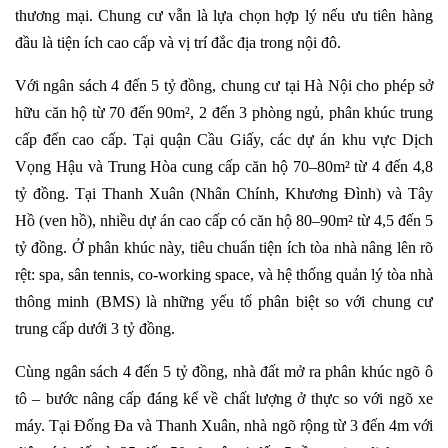
thương mại. Chung cư vẫn là lựa chọn hợp lý nếu ưu tiên hàng
đầu là tiện ích cao cấp và vị trí đắc địa trong nội đô.
Với ngân sách 4 đến 5 tỷ đồng, chung cư tại Hà Nội cho phép sở
hữu căn hộ từ 70 đến 90m², 2 đến 3 phòng ngủ, phân khúc trung
cấp đến cao cấp. Tại quận Cầu Giấy, các dự án khu vực Dịch
Vọng Hậu và Trung Hòa cung cấp căn hộ 70–80m² từ 4 đến 4,8
tỷ đồng. Tại Thanh Xuân (Nhân Chính, Khương Đình) và Tây
Hồ (ven hồ), nhiều dự án cao cấp có căn hộ 80–90m² từ 4,5 đến 5
tỷ đồng. Ở phân khúc này, tiêu chuẩn tiện ích tòa nhà nâng lên rõ
rệt: spa, sân tennis, co-working space, và hệ thống quản lý tòa nhà
thông minh (BMS) là những yếu tố phân biệt so với chung cư
trung cấp dưới 3 tỷ đồng.
Cùng ngân sách 4 đến 5 tỷ đồng, nhà đất mở ra phân khúc ngõ ô
tô – bước nâng cấp đáng kể về chất lượng ở thực so với ngõ xe
máy. Tại Đống Đa và Thanh Xuân, nhà ngõ rộng từ 3 đến 4m với