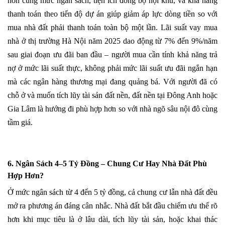
hơn cùng mức ngân sách, tiện ích đồng bộ nội khu, và khả năng
thanh toán theo tiến độ dự án giúp giảm áp lực dòng tiền so với
mua nhà đất phải thanh toán toàn bộ một lần. Lãi suất vay mua
nhà ở thị trường Hà Nội năm 2025 dao động từ 7% đến 9%/năm
sau giai đoạn ưu đãi ban đầu – người mua cần tính khả năng trả
nợ ở mức lãi suất thực, không phải mức lãi suất ưu đãi ngắn hạn
mà các ngân hàng thương mại đang quảng bá. Với người đã có
chỗ ở và muốn tích lũy tài sản đất nền, đất nền tại Đông Anh hoặc
Gia Lâm là hướng đi phù hợp hơn so với nhà ngõ sâu nội đô cùng
tầm giá.
6. Ngân Sách 4–5 Tỷ Đồng – Chung Cư Hay Nhà Đất Phù
Hợp Hơn?
Ở mức ngân sách từ 4 đến 5 tỷ đồng, cả chung cư lẫn nhà đất đều
mở ra phương án đáng cân nhắc. Nhà đất bắt đầu chiếm ưu thế rõ
hơn khi mục tiêu là ở lâu dài, tích lũy tài sản, hoặc khai thác