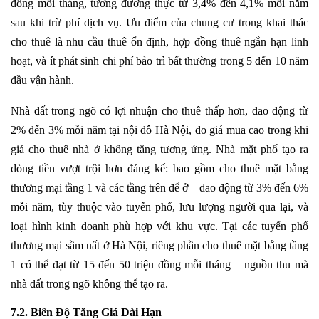
đồng mỗi tháng, tương đương thực từ 3,4% đến 4,1% mỗi năm
sau khi trừ phí dịch vụ. Ưu điểm của chung cư trong khai thác
cho thuê là nhu cầu thuê ổn định, hợp đồng thuê ngắn hạn linh
hoạt, và ít phát sinh chi phí bảo trì bất thường trong 5 đến 10 năm
đầu vận hành.
Nhà đất trong ngõ có lợi nhuận cho thuê thấp hơn, dao động từ
2% đến 3% mỗi năm tại nội đô Hà Nội, do giá mua cao trong khi
giá cho thuê nhà ở không tăng tương ứng. Nhà mặt phố tạo ra
dòng tiền vượt trội hơn đáng kể: bao gồm cho thuê mặt bằng
thương mại tầng 1 và các tầng trên để ở – dao động từ 3% đến 6%
mỗi năm, tùy thuộc vào tuyến phố, lưu lượng người qua lại, và
loại hình kinh doanh phù hợp với khu vực. Tại các tuyến phố
thương mại sầm uất ở Hà Nội, riêng phần cho thuê mặt bằng tầng
1 có thể đạt từ 15 đến 50 triệu đồng mỗi tháng – nguồn thu mà
nhà đất trong ngõ không thể tạo ra.
7.2. Biên Độ Tăng Giá Dài Hạn