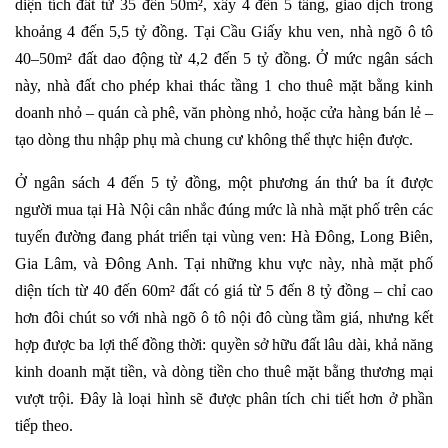
diện tích đất từ 35 đến 50m², xây 4 đến 5 tầng, giao dịch trong
khoảng 4 đến 5,5 tỷ đồng. Tại Cầu Giấy khu ven, nhà ngõ ô tô
40–50m² đất dao động từ 4,2 đến 5 tỷ đồng. Ở mức ngân sách
này, nhà đất cho phép khai thác tầng 1 cho thuê mặt bằng kinh
doanh nhỏ – quán cà phê, văn phòng nhỏ, hoặc cửa hàng bán lẻ –
tạo dòng thu nhập phụ mà chung cư không thể thực hiện được.
Ở ngân sách 4 đến 5 tỷ đồng, một phương án thứ ba ít được
người mua tại Hà Nội cân nhắc đúng mức là nhà mặt phố trên các
tuyến đường đang phát triển tại vùng ven: Hà Đông, Long Biên,
Gia Lâm, và Đông Anh. Tại những khu vực này, nhà mặt phố
diện tích từ 40 đến 60m² đất có giá từ 5 đến 8 tỷ đồng – chỉ cao
hơn đôi chút so với nhà ngõ ô tô nội đô cùng tầm giá, nhưng kết
hợp được ba lợi thế đồng thời: quyền sở hữu đất lâu dài, khả năng
kinh doanh mặt tiền, và dòng tiền cho thuê mặt bằng thương mại
vượt trội. Đây là loại hình sẽ được phân tích chi tiết hơn ở phần
tiếp theo.