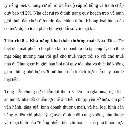
lý riêng biệt. Chung cư rủi ro ở tiến độ cấp sổ hồng và tranh chấp
quỹ bảo trì 2%. Nhà đất rủi ro ở tình trạng quy hoạch treo và ranh
giới thửa đất chưa được đo đạc chính thức. Không loại hình nào
có mức độ an toàn pháp lý tuyệt đối so với loại kia.
Tiêu chí 8 – Khả năng khai thác thương mại:
Nhà đất – đặc
biệt nhà mặt phố – cho phép kinh doanh tự do tại tầng 1, cho thuê
mặt bằng thương mại với giá cho thuê vượt trội so với cho thuê
nhà ở. Chung cư bị giới hạn bởi nội quy tòa nhà và thiết kế không
gian không phù hợp với mô hình tiếp khách trực tiếp hay bán lẻ
mặt tiền.
Tổng kết: chung cư chiếm lợi thế ở 3 tiêu chí (giá mua, tiện ích,
an ninh), nhà đất chiếm lợi thế ở 4 tiêu chí (quyền sở hữu, chi phí
vận hành, tăng giá, kinh doanh thương mại), và hai loại hình cân
bằng ở tiêu chí pháp lý. Quyết định cuối cùng không phụ thuộc
vào loại hình nào "thắng nhiều tiêu chí hơn" – mà phụ thuộc trực