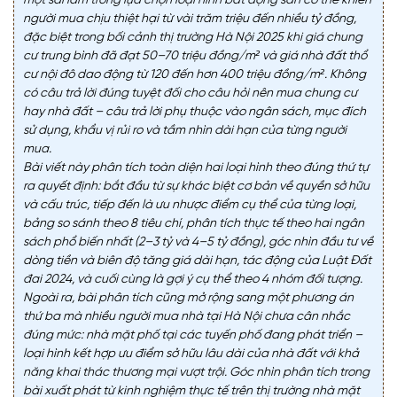
một sai lầm trong lựa chọn loại hình bất động sản có thể khiến
người mua chịu thiệt hại từ vài trăm triệu đến nhiều tỷ đồng,
đặc biệt trong bối cảnh thị trường Hà Nội 2025 khi giá chung
cư trung bình đã đạt 50–70 triệu đồng/m² và giá nhà đất thổ
cư nội đô dao động từ 120 đến hơn 400 triệu đồng/m². Không
có câu trả lời đúng tuyệt đối cho câu hỏi nên mua chung cư
hay nhà đất – câu trả lời phụ thuộc vào ngân sách, mục đích
sử dụng, khẩu vị rủi ro và tầm nhìn dài hạn của từng người
mua.
Bài viết này phân tích toàn diện hai loại hình theo đúng thứ tự
ra quyết định: bắt đầu từ sự khác biệt cơ bản về quyền sở hữu
và cấu trúc, tiếp đến là ưu nhược điểm cụ thể của từng loại,
bảng so sánh theo 8 tiêu chí, phân tích thực tế theo hai ngân
sách phổ biến nhất (2–3 tỷ và 4–5 tỷ đồng), góc nhìn đầu tư về
dòng tiền và biên độ tăng giá dài hạn, tác động của Luật Đất
đai 2024, và cuối cùng là gợi ý cụ thể theo 4 nhóm đối tượng.
Ngoài ra, bài phân tích cũng mở rộng sang một phương án
thứ ba mà nhiều người mua nhà tại Hà Nội chưa cân nhắc
đúng mức: nhà mặt phố tại các tuyến phố đang phát triển –
loại hình kết hợp ưu điểm sở hữu lâu dài của nhà đất với khả
năng khai thác thương mại vượt trội. Góc nhìn phân tích trong
bài xuất phát từ kinh nghiệm thực tế trên thị trường nhà mặt