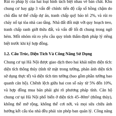
Rủi ro pháp lý của hai loại hình tách biệt nhau về bản chất. Khu
chung cư hay gặp 3 vấn đề chính: tiến độ cấp sổ hồng chậm do
chủ đầu tư thế chấp dự án, tranh chấp quỹ bảo trì 2%, và rủi ro
cháy nổ tại tòa nhà cao tầng. Nhà đất đối mặt với quy hoạch treo,
tranh chấp ranh giới thửa đất, và vấn đề lối đi chung trong ngõ
hẻm. Mỗi nhóm rủi ro yêu cầu quy trình thẩm định pháp lý riêng
biệt trước khi ký hợp đồng.
1.2. Cấu Trúc, Diện Tích Và Công Năng Sử Dụng
Chung cư tại Hà Nội được giao dịch theo hai khái niệm diện tích:
diện tích thông thủy (tính từ mặt trong tường, phản ánh diện tích
sử dụng thực tế) và diện tích tim tường (bao gồm phần tường bao
quanh căn hộ). Chênh lệch giữa hai con số này từ 5% đến 10%,
và hợp đồng mua bán phải ghi rõ phương pháp tính. Căn hộ
chung cư tại Hà Nội phổ biến ở diện tích 45–80m² (thông thủy),
không thể mở rộng, không thể cơi nới, và mọi sửa chữa ảnh
hưởng kết cấu tòa nhà đều phải xin phép ban quản lý. Công năng