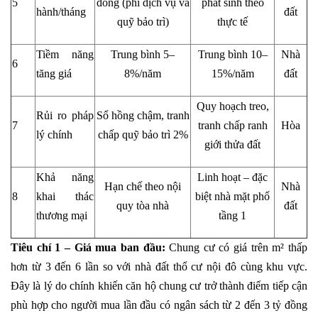
5
đồng (phí dịch vụ và
phát sinh theo
hành/tháng
đất
quỹ bảo trì)
thực tế
Tiềm năng
Trung bình 5–
Trung bình 10–
Nhà
6
tăng giá
8%/năm
15%/năm
đất
Quy hoạch treo,
Rủi ro pháp
Sổ hồng chậm, tranh
7
tranh chấp ranh
Hòa
lý chính
chấp quỹ bảo trì 2%
giới thửa đất
Khả năng
Linh hoạt – đặc
Hạn chế theo nội
Nhà
8
khai thác
biệt nhà mặt phố
quy tòa nhà
đất
thương mại
tầng 1
Tiêu chí 1 – Giá mua ban đầu:
Chung cư có giá trên m² thấp
hơn từ 3 đến 6 lần so với nhà đất thổ cư nội đô cùng khu vực.
Đây là lý do chính khiến căn hộ chung cư trở thành điểm tiếp cận
phù hợp cho người mua lần đầu có ngân sách từ 2 đến 3 tỷ đồng