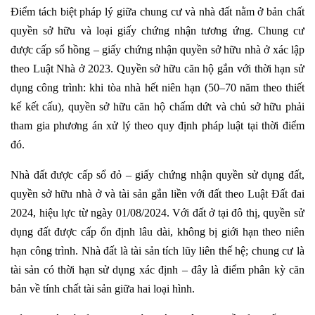
Điểm tách biệt pháp lý giữa chung cư và nhà đất nằm ở bản chất
quyền sở hữu và loại giấy chứng nhận tương ứng. Chung cư
được cấp sổ hồng – giấy chứng nhận quyền sở hữu nhà ở xác lập
theo Luật Nhà ở 2023. Quyền sở hữu căn hộ gắn với thời hạn sử
dụng công trình: khi tòa nhà hết niên hạn (50–70 năm theo thiết
kế kết cấu), quyền sở hữu căn hộ chấm dứt và chủ sở hữu phải
tham gia phương án xử lý theo quy định pháp luật tại thời điểm
đó.
Nhà đất được cấp sổ đỏ – giấy chứng nhận quyền sử dụng đất,
quyền sở hữu nhà ở và tài sản gắn liền với đất theo Luật Đất đai
2024, hiệu lực từ ngày 01/08/2024. Với đất ở tại đô thị, quyền sử
dụng đất được cấp ổn định lâu dài, không bị giới hạn theo niên
hạn công trình. Nhà đất là tài sản tích lũy liên thế hệ; chung cư là
tài sản có thời hạn sử dụng xác định – đây là điểm phân kỳ căn
bản về tính chất tài sản giữa hai loại hình.