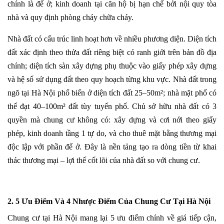
chính là để ở; kinh doanh tại căn hộ bị hạn chế bởi nội quy tòa
nhà và quy định phòng cháy chữa cháy.
Nhà đất có cấu trúc linh hoạt hơn về nhiều phương diện. Diện tích
đất xác định theo thửa đất riêng biệt có ranh giới trên bản đồ địa
chính; diện tích sàn xây dựng phụ thuộc vào giấy phép xây dựng
và hệ số sử dụng đất theo quy hoạch từng khu vực. Nhà đất trong
ngõ tại Hà Nội phổ biến ở diện tích đất 25–50m²; nhà mặt phố có
thể đạt 40–100m² đất tùy tuyến phố. Chủ sở hữu nhà đất có 3
quyền mà chung cư không có: xây dựng và cơi nới theo giấy
phép, kinh doanh tầng 1 tự do, và cho thuê mặt bằng thương mại
độc lập với phần để ở. Đây là nền tảng tạo ra dòng tiền từ khai
thác thương mại – lợi thế cốt lõi của nhà đất so với chung cư.
2. 5 Ưu Điểm Và 4 Nhược Điểm Của Chung Cư Tại Hà Nội
Chung cư tại Hà Nội mang lại 5 ưu điểm chính về giá tiếp cận,