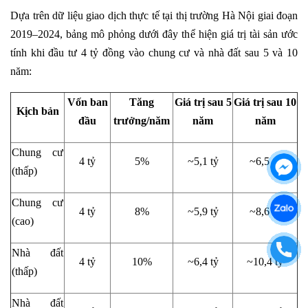
Dựa trên dữ liệu giao dịch thực tế tại thị trường Hà Nội giai đoạn
2019–2024, bảng mô phỏng dưới đây thể hiện giá trị tài sản ước
tính khi đầu tư 4 tỷ đồng vào chung cư và nhà đất sau 5 và 10
năm:
Vốn ban
Tăng
Giá trị sau 5
Giá trị sau 10
Kịch bản
đầu
trưởng/năm
năm
năm
Chung cư
4 tỷ
5%
~5,1 tỷ
~6,5 tỷ
(thấp)
Chung cư
4 tỷ
8%
~5,9 tỷ
~8,6 tỷ
(cao)
Nhà đất
4 tỷ
10%
~6,4 tỷ
~10,4 tỷ
(thấp)
Nhà đất