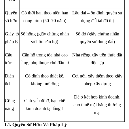
Quyền
Có thời hạn theo niên hạn
Lâu dài – ổn định quyền sử
sở hữu
công trình (50–70 năm)
dụng đất tại đô thị
Giấy tờ
Sổ hồng (giấy chứng nhận
Sổ đỏ (giấy chứng nhận
pháp lý
sở hữu căn hộ)
quyền sử dụng đất)
Cấu
Căn hộ trong tòa nhà cao
Nhà riêng xây trên thửa đất
trúc
tầng, phụ thuộc chủ đầu tư
độc lập
Diện
Cố định theo thiết kế,
Cơi nới, xây thêm theo giấy
tích
không mở rộng
phép xây dựng
Để ở kết hợp kinh doanh,
Công
Chủ yếu để ở, hạn chế
cho thuê mặt bằng thương
năng
kinh doanh tại tầng 1
mại
1.1. Quyền Sở Hữu Và Pháp Lý