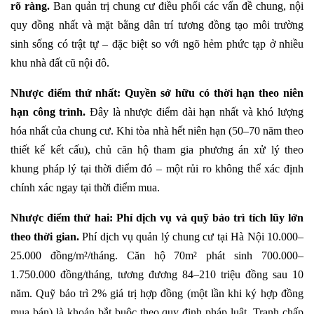
rõ ràng.
Ban quản trị chung cư điều phối các vấn đề chung, nội
quy đồng nhất và mặt bằng dân trí tương đồng tạo môi trường
sinh sống có trật tự – đặc biệt so với ngõ hẻm phức tạp ở nhiều
khu nhà đất cũ nội đô.
Nhược điểm thứ nhất: Quyền sở hữu có thời hạn theo niên
hạn công trình.
Đây là nhược điểm dài hạn nhất và khó lượng
hóa nhất của chung cư. Khi tòa nhà hết niên hạn (50–70 năm theo
thiết kế kết cấu), chủ căn hộ tham gia phương án xử lý theo
khung pháp lý tại thời điểm đó – một rủi ro không thể xác định
chính xác ngay tại thời điểm mua.
Nhược điểm thứ hai: Phí dịch vụ và quỹ bảo trì tích lũy lớn
theo thời gian.
Phí dịch vụ quản lý chung cư tại Hà Nội 10.000–
25.000 đồng/m²/tháng. Căn hộ 70m² phát sinh 700.000–
1.750.000 đồng/tháng, tương đương 84–210 triệu đồng sau 10
năm. Quỹ bảo trì 2% giá trị hợp đồng (một lần khi ký hợp đồng
mua bán) là khoản bắt buộc theo quy định pháp luật. Tranh chấp