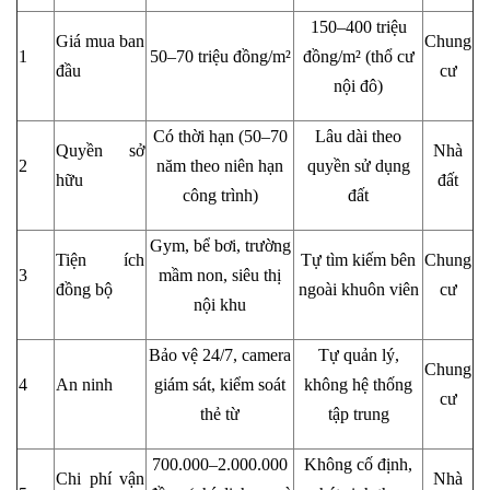
150–400 triệu
Giá mua ban
Chung
1
50–70 triệu đồng/m²
đồng/m² (thổ cư
đầu
cư
nội đô)
Có thời hạn (50–70
Lâu dài theo
Quyền sở
Nhà
2
năm theo niên hạn
quyền sử dụng
hữu
đất
công trình)
đất
Gym, bể bơi, trường
Tiện ích
Tự tìm kiếm bên
Chung
3
mầm non, siêu thị
đồng bộ
ngoài khuôn viên
cư
nội khu
Bảo vệ 24/7, camera
Tự quản lý,
Chung
4
An ninh
giám sát, kiểm soát
không hệ thống
cư
thẻ từ
tập trung
700.000–2.000.000
Không cố định,
Chi phí vận
Nhà