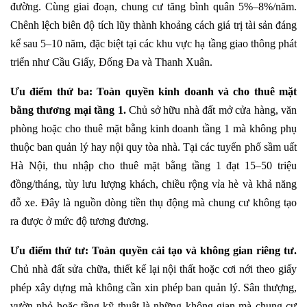
đường. Cùng giai đoạn, chung cư tăng bình quân 5%–8%/năm.
Chênh lệch biên độ tích lũy thành khoảng cách giá trị tài sản đáng
kể sau 5–10 năm, đặc biệt tại các khu vực hạ tầng giao thông phát
triển như Cầu Giấy, Đống Đa và Thanh Xuân.
Ưu điểm thứ ba: Toàn quyền kinh doanh và cho thuê mặt
bằng thương mại tầng 1.
Chủ sở hữu nhà đất mở cửa hàng, văn
phòng hoặc cho thuê mặt bằng kinh doanh tầng 1 mà không phụ
thuộc ban quản lý hay nội quy tòa nhà. Tại các tuyến phố sầm uất
Hà Nội, thu nhập cho thuê mặt bằng tầng 1 đạt 15–50 triệu
đồng/tháng, tùy lưu lượng khách, chiều rộng vỉa hè và khả năng
đỗ xe. Đây là nguồn dòng tiền thụ động mà chung cư không tạo
ra được ở mức độ tương đương.
Ưu điểm thứ tư: Toàn quyền cải tạo và không gian riêng tư.
Chủ nhà đất sửa chữa, thiết kế lại nội thất hoặc cơi nới theo giấy
phép xây dựng mà không cần xin phép ban quản lý. Sân thượng,
vườn nhỏ hoặc tầng kỹ thuật là những không gian mà chung cư