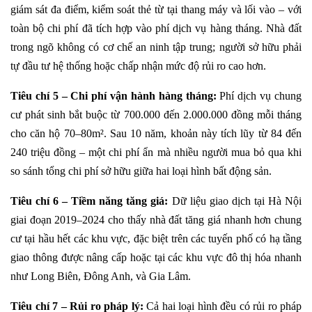
giám sát đa điểm, kiểm soát thẻ từ tại thang máy và lối vào – với
toàn bộ chi phí đã tích hợp vào phí dịch vụ hàng tháng. Nhà đất
trong ngõ không có cơ chế an ninh tập trung; người sở hữu phải
tự đầu tư hệ thống hoặc chấp nhận mức độ rủi ro cao hơn.
Tiêu chí 5 – Chi phí vận hành hàng tháng:
Phí dịch vụ chung
cư phát sinh bắt buộc từ 700.000 đến 2.000.000 đồng mỗi tháng
cho căn hộ 70–80m². Sau 10 năm, khoản này tích lũy từ 84 đến
240 triệu đồng – một chi phí ẩn mà nhiều người mua bỏ qua khi
so sánh tổng chi phí sở hữu giữa hai loại hình bất động sản.
Tiêu chí 6 – Tiềm năng tăng giá:
Dữ liệu giao dịch tại Hà Nội
giai đoạn 2019–2024 cho thấy nhà đất tăng giá nhanh hơn chung
cư tại hầu hết các khu vực, đặc biệt trên các tuyến phố có hạ tầng
giao thông được nâng cấp hoặc tại các khu vực đô thị hóa nhanh
như Long Biên, Đông Anh, và Gia Lâm.
Tiêu chí 7 – Rủi ro pháp lý:
Cả hai loại hình đều có rủi ro pháp