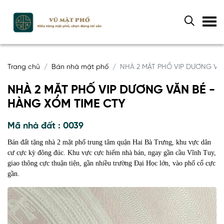
Trang chủ
Bán nhà mặt phố
NHÀ 2 MẶT PHỐ VIP DƯƠNG VĂ
NHÀ 2 MẶT PHỐ VIP DƯƠNG VĂN BÉ -
HÀNG XÓM TIME CTY
Mã nhà đất : 0039
Bán đất tặng nhà 2 mặt phố trung tâm quận Hai Bà Trưng, khu vực dân
cư cực kỳ đông đúc. Khu vực cực hiếm nhà bán, ngay gần cầu Vĩnh Tuy,
giao thông cực thuận tiện, gần nhiều trường Đại Học lớn, vào phố cổ cực
gần.