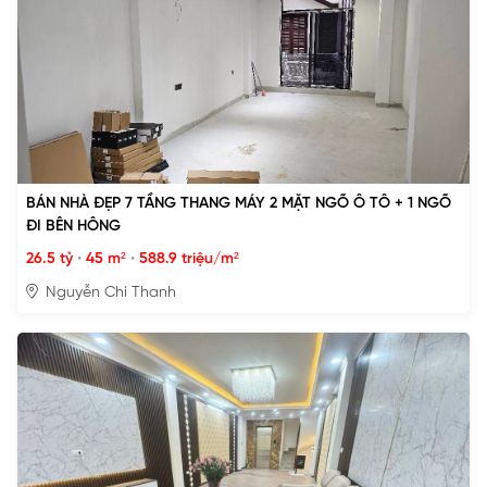
BÁN NHÀ ĐẸP 7 TẦNG THANG MÁY 2 MẶT NGÕ Ô TÔ + 1 NGÕ
ĐI BÊN HÔNG
26.5 tỷ
•
45 m²
•
588.9 triệu/m²
Nguyễn Chí Thanh