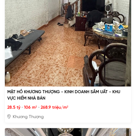
MẶT HỒ KHƯƠNG THƯỢNG - KINH DOANH SẦM UẤT - KHU
VỰC HIẾM NHÀ BÁN
28.5 tỷ
•
106 m²
•
268.9 triệu/m²
Khương Thượng