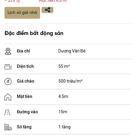
~ 27.5 tỷ
Mặt tiền 4.5 m
Lịch sử giá nhà
Đặc điểm bất động sản
Địa chỉ
Dương Văn Bé
Diện tích
55 m²
Giá chào
500 triệu/m²
Mặt tiền
4.5m
Đường vào
15m
Số tầng
1 tầng