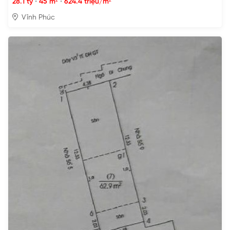
28.1 tỷ
•
45 m²
•
624.4 triệu/m²
Vĩnh Phúc