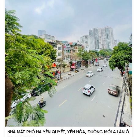
NHÀ MẶT PHỐ HẠ YÊN QUYẾT, YÊN HÒA, ĐƯỜNG MỚI 4 LÀN Ô