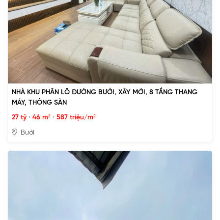
NHÀ KHU PHÂN LÔ ĐƯỜNG BƯỞI, XÂY MỚI, 8 TẦNG THANG
MÁY, THÔNG SÀN
27 tỷ
•
46 m²
•
587 triệu/m²
Bưởi