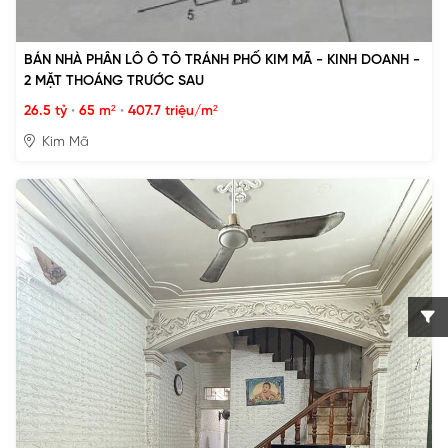
BÁN NHÀ PHÂN LÔ Ô TÔ TRÁNH PHỐ KIM MÃ - KINH DOANH -
2 MẶT THOÁNG TRƯỚC SAU
26.5 tỷ
•
65 m²
•
407.7 triệu/m²
Kim Mã