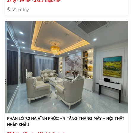
27 tỷ
•
99 m²
•
272.7 triệu/m²
Vĩnh Tuy
PHÂN LÔ 7.2 HA VĨNH PHÚC - 9 TẦNG THANG MÁY - NỘI THẤT
NHẬP KHẨU